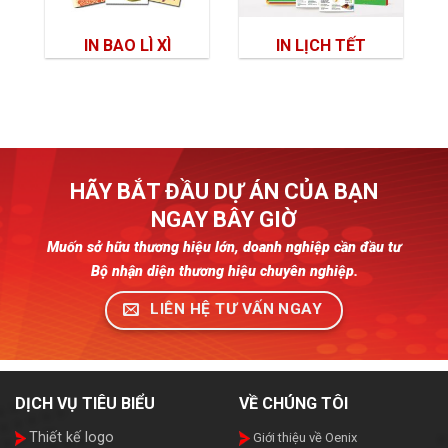
IN BAO LÌ XÌ
IN LỊCH TẾT
HÃY BẮT ĐẦU DỰ ÁN CỦA BẠN
NGAY BÂY GIỜ
Muốn sở hữu thương hiệu lớn, doanh nghiệp cần đầu tư
Bộ nhận diện thương hiệu chuyên nghiệp.
LIÊN HỆ TƯ VẤN NGAY
DỊCH VỤ TIÊU BIỂU
VỀ CHÚNG TÔI
Thiết kế logo
Giới thiệu về Oenix