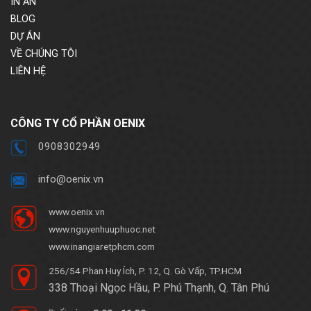
IN ẤN
BLOG
DỰ ÁN
VỀ CHÚNG TÔI
LIÊN HỆ
CÔNG TY CỔ PHẦN OENIX
0908302949
info@oenix.vn
www.oenix.vn
www.nguyenhuuphuoc.net
www.inangiaretphcm.com
256/54 Phan Huy Ích, P. 12, Q. Gò Vấp, TP.HCM
338 Thoại Ngọc Hầu, P. Phú Thạnh, Q. Tân Phú