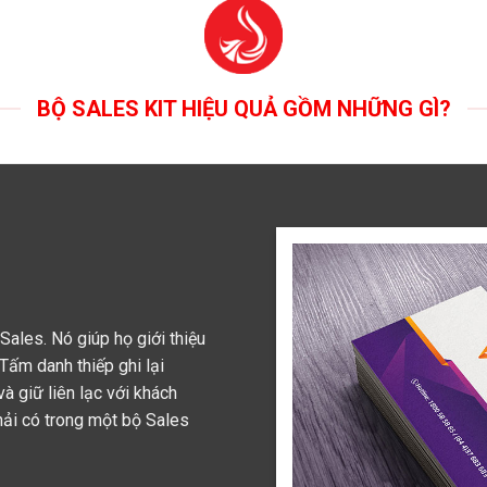
BỘ SALES KIT HIỆU QUẢ GỒM NHỮNG GÌ?
 Sales. Nó giúp họ giới thiệu
Tấm danh thiếp ghi lại
và giữ liên lạc với khách
phải có trong một bộ Sales