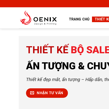
Skip
to
content
TRANG CHỦ
THIẾT K
THIẾT KẾ
BỘ SALE
ẤN TƯỢNG & CHU
Thiết kế đẹp mắt, ấn tượng – Hấp dẫn, t
NHẬN TƯ VẤN