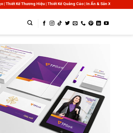
g Hiệu | Thiết Kế Quảng Cáo | In Ấn & Sản Xuất Bao Bì Giấy