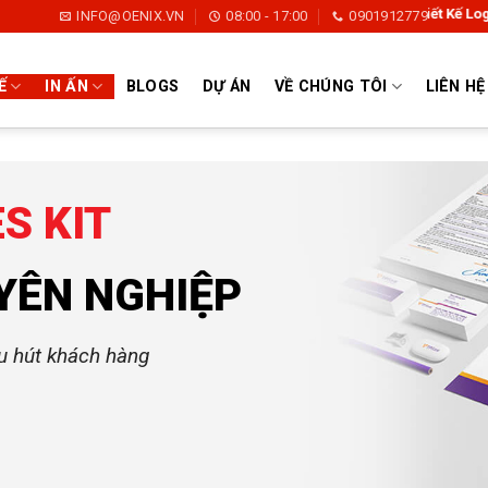
Thiết Kế Logo | Thiết Kế Thươn
INFO@OENIX.VN
08:00 - 17:00
0901912779
Ế
IN ẤN
BLOGS
DỰ ÁN
VỀ CHÚNG TÔI
LIÊN HỆ
S KIT
YÊN NGHIỆP
hu hút khách hàng