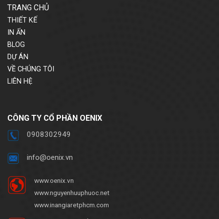
TRANG CHỦ
THIẾT KẾ
IN ẤN
BLOG
DỰ ÁN
VỀ CHÚNG TÔI
LIÊN HỆ
CÔNG TY CỔ PHẦN OENIX
0908302949
info@oenix.vn
www.oenix.vn
www.nguyenhuuphuoc.net
www.inangiaretphcm.com