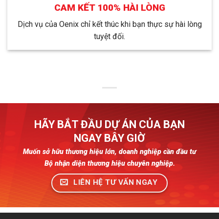
CAM KẾT 100% HÀI LÒNG
Dịch vụ của Oenix chỉ kết thúc khi bạn thực sự hài lòng
tuyệt đối.
HÃY BẮT ĐẦU DỰ ÁN CỦA BẠN
NGAY BÂY GIỜ
Muốn sở hữu thương hiệu lớn, doanh nghiệp cần đầu tư
Bộ nhận diện thương hiệu chuyên nghiệp.
LIÊN HỆ TƯ VẤN NGAY