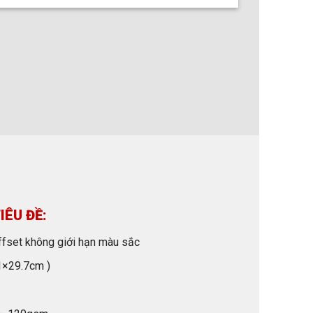
IÊU ĐỀ:
fset không giới hạn màu sắc
1×29.7cm )