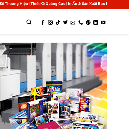
u | Thiết Kế Quảng Cáo | In Ấn & Sản Xuất Bao Bì Giấy