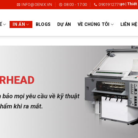
Thiết Kế Logo | Thiết Kế Thương Hiệ
INFO@OENIX.VN
08:00 - 17:00
0901912779
Ế
IN ẤN
BLOGS
DỰ ÁN
VỀ CHÚNG TÔI
LIÊN HỆ
ERHEAD
 bảo mọi yêu cầu về kỹ thuật
phẩm khi ra mắt.