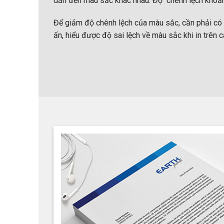
dẫn đến màu sắc khác nhau. Độ chênh lệch khoả
Để giảm độ chênh lệch của màu sắc, cần phải có k
ấn, hiểu được độ sai lệch về màu sắc khi in trên c