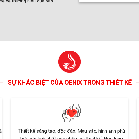
mẽ về thương hiệu của bạn.
SỰ KHÁC BIỆT CỦA OENIX TRONG THIẾT KẾ
à
Thiết kế sáng tạo, độc đáo: Màu sắc, hình ảnh phù
hợp với tính chất sản phẩm và thiết kế. Nội dung