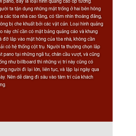
i pano, đây là loại hình quảng cáo ốp tường.
ười ta tận dụng những mặt trống ở hai bên hông
a các tòa nhà cao tầng, có tầm nhìn thoáng đãng,
ông bị che khuất bởi các vật cản. Loại hình quảng
o này chỉ cần có mặt bảng quảng cáo và khung
á đỡ lắp vào mặt hông của tòa nhà, không cần
ải có hệ thống cột trụ. Người ta thường chọn lắp
t pano tại những ngã tư, chân cầu vượt, và cũng
ống như billboard thì những vị trí này cũng có
ợng người đi lại lớn, liên tục, và lặp lại ngày qua
ày. Nên dễ dàng đi sâu vào tâm trí của khách
ng.