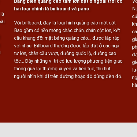
Bảng biển quảng cáo tấm lớn đặt ở ngoài trời có
Vớ
hai loại chính là biilboard và pano:
Ng
là
củ
oài
Với billboard, đây là loại hình quảng cáo một cột.
kh
Bao gồm có nền móng chắc chắn, chân cột lớn, kết
cá
t
cấu khung đỡ, mặt bảng quảng cáo… được lắp ráp
gi
với nhau. Billboard thường được lắp đặt ở các ngã
ph
i
tư lớn, chân cầu vượt, đường quốc lộ, đường cao
đặ
tốc… Đây những vị trí có lưu lượng phương tiện giao
gi
thông qua lại thường xuyên và liên tục, thu hút
lư
người nhìn khi đi trên đường hoặc đỗ dừng đèn đỏ.
ng
hà