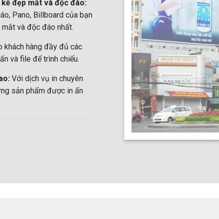
t kế đẹp mắt và độc đáo:
áo, Pano, Billboard của bạn
 mắt và độc đáo nhất.
o khách hàng đầy đủ các
 ấn và file để trình chiếu.
ao:
Với dịch vụ in chuyên
hững sản phẩm được in ấn