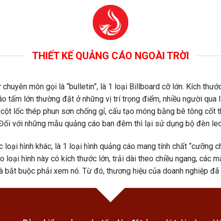
THIẾT KẾ QUẢNG CÁO NGOÀI TRỜI
ữ chuyên môn gọi là “bulletin”, là 1 loại Billboard cỡ lớn. Kích thư
o tấm lớn thường đặt ở những vị trí trọng điểm, nhiều người qua 
cột lốc thép phun sơn chống gỉ, cấu tạo móng bằng bê tông cốt th
. Đối với những mẫu quảng cáo ban đêm thì lại sử dụng bộ đèn led
ác loại hình khác, là 1 loại hình quảng cáo mang tính chất “cưỡng 
do loại hình này có kích thước lớn, trải dài theo chiều ngang, các
 và bắt buộc phải xem nó. Từ đó, thương hiệu của doanh nghiệp đã