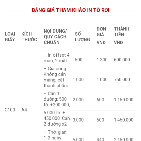
BẢNG GIÁ THAM KHẢO IN TỜ RƠI
ĐƠN
THÀNH
NỘI DUNG/
LOẠI
KÍCH
SỐ
GIÁ
TIỀN
QUY CÁCH
GIẤY
THƯỚC
LƯỢNG
CHUẨN
VNĐ
VNĐ
– In offset 4
500
1.300
600.000
màu, 2 mặt
– Gia công:
Không cán
1.000
1.000
750.000
màng, cắt
thành phẩm
– Cấn 1
đường: 500
2.000
600
1.150.000
tờ: +200.000,
C100
A4
5.000 tờ: +
450.000. Cấn
3.000
500
1.450.000
2 đường x2
– Thời gian:
1-2 ngày
5.000
440
2.150.000