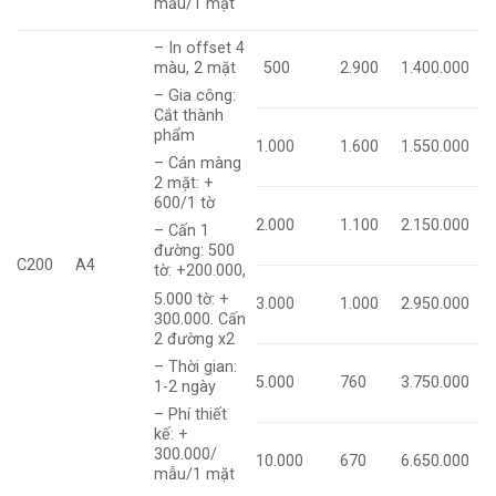
mẫu/1 mặt
– In offset 4
màu, 2 mặt
500
2.900
1.400.000
– Gia công:
Cắt thành
phẩm
1.000
1.600
1.550.000
– Cán màng
2 mặt: +
600/1 tờ
2.000
1.100
2.150.000
– Cấn 1
đường: 500
C200
A4
tờ: +200.000,
5.000 tờ: +
3.000
1.000
2.950.000
300.000. Cấn
2 đường x2
– Thời gian:
5.000
760
3.750.000
1-2 ngày
– Phí thiết
kế: +
300.000/
10.000
670
6.650.000
mẫu/1 mặt