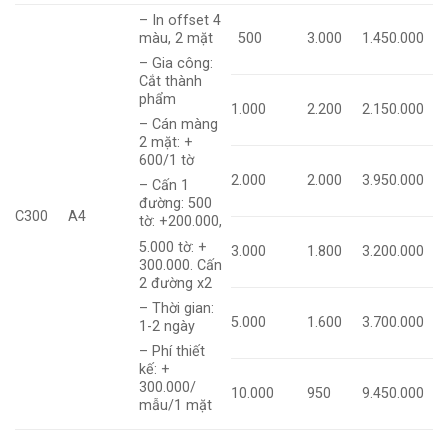
– In offset 4
màu, 2 mặt
500
3.000
1.450.000
– Gia công:
Cắt thành
phẩm
1.000
2.200
2.150.000
– Cán màng
2 mặt: +
600/1 tờ
2.000
2.000
3.950.000
– Cấn 1
đường: 500
C300
A4
tờ: +200.000,
5.000 tờ: +
3.000
1.800
3.200.000
300.000. Cấn
2 đường x2
– Thời gian:
5.000
1.600
3.700.000
1-2 ngày
– Phí thiết
kế: +
300.000/
10.000
950
9.450.000
mẫu/1 mặt