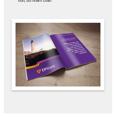
hơn, đỡ nhàm chán.