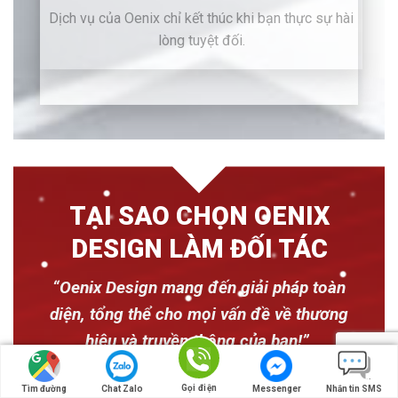
Dịch vụ của Oenix chỉ kết thúc khi bạn thực sự hài
lòng tuyệt đối.
TẠI SAO CHỌN OENIX
DESIGN LÀM ĐỐI TÁC
“Oenix Design mang đến giải pháp toàn
diện, tổng thể cho mọi vấn đề về thương
hiệu và truyền thông của bạn!”
Gọi điện
Tìm đường
Chat Zalo
Messenger
Nhắn tin SMS