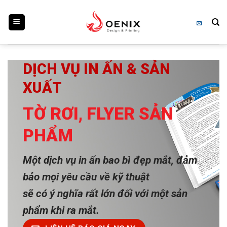
Skip
to
content
DỊCH VỤ IN ẤN & SẢN
XUẤT
TỜ RƠI, FLYER SẢN
PHẨM
Một dịch vụ in ấn bao bì đẹp mắt, đảm
bảo mọi yêu cầu về kỹ thuật
sẽ có ý nghĩa rất lớn đối với một sản
phẩm khi ra mắt.