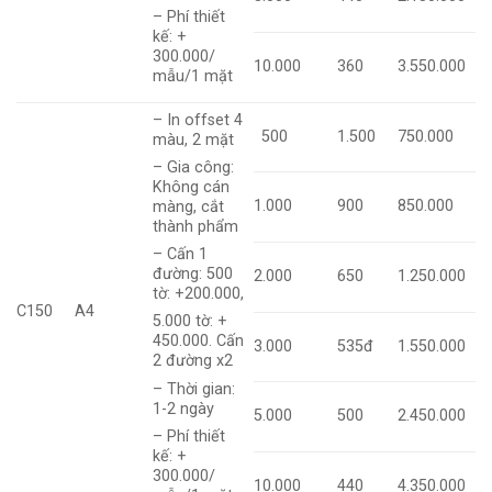
– Phí thiết
kế: +
300.000/
10.000
360
3.550.000
mẫu/1 mặt
– In offset 4
500
1.500
750.000
màu, 2 mặt
– Gia công:
Không cán
1.000
900
850.000
màng, cắt
thành phẩm
– Cấn 1
đường: 500
2.000
650
1.250.000
tờ: +200.000,
C150
A4
5.000 tờ: +
450.000. Cấn
3.000
535đ
1.550.000
2 đường x2
– Thời gian:
1-2 ngày
5.000
500
2.450.000
– Phí thiết
kế: +
300.000/
10.000
440
4.350.000