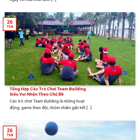
26
Th8
Tổng Hợp Các Trò Chơi Team Building
Siêu Vui Nhộn Theo Chủ Đề
Các trò chơi Team Building là những hoạt
động, game theo đội, nhóm nhằm gắn kết [...]
26
Th8