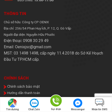
THÔNG TIN
Chủ sở hữu: Công ty CP OENIX
Địa chỉ: 256/54 Phan Huy Ích, P. 12, Q. Gò Vấp
Người đại diện: Nguyễn Hữu Phước
Điện thoại: 0908 30 29 49
Email: Oenixjsc@gmail.com
MST: 03 1498 1498, cấp ngày 11.4.2018 do Sở Kế Hoạch
Đầu Tư TP.HCM cấp.
CHÍNH SÁCH
Chính sách bảo mật
Hướng dẫn thanh toán
Chính sách vận chuyển
Chính sách bải hành
Gọi điện
Tìm đường
Chat Zalo
Messenger
Nhắn tin SMS