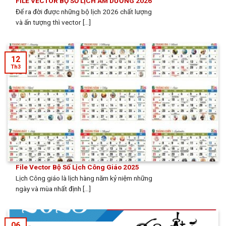
FILE VECTOR BỘ SỐ LỊCH ÂM DƯƠNG 2026
Để ra đời được những bộ lịch 2026 chất lượng
và ấn tượng thì vector [...]
12
Th3
File Vector Bộ Số Lịch Công Giáo 2025
Lịch Công giáo là lịch hàng năm kỷ niệm những
ngày và mùa nhất định [...]
06