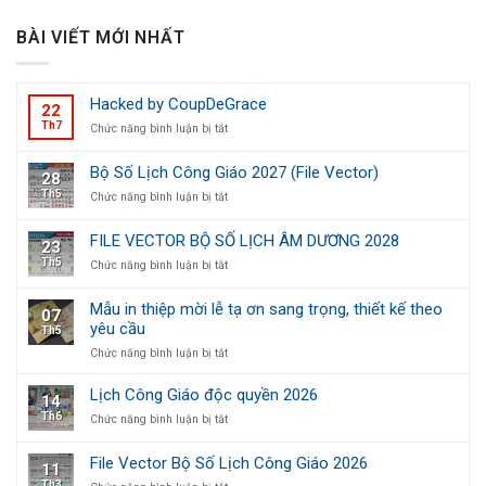
BÀI VIẾT MỚI NHẤT
Hacked by CoupDeGrace
22
Th7
ở
Chức năng bình luận bị tắt
Hacked
by
Bộ Số Lịch Công Giáo 2027 (File Vector)
28
CoupDeGrace
Th5
ở
Chức năng bình luận bị tắt
Bộ
Số
FILE VECTOR BỘ SỐ LỊCH ÂM DƯƠNG 2028
23
Lịch
Th5
ở
Chức năng bình luận bị tắt
Công
FILE
Giáo
VECTOR
2027
Mẫu in thiệp mời lễ tạ ơn sang trọng, thiết kế theo
07
BỘ
(File
yêu cầu
Th5
SỐ
Vector)
LỊCH
ở
Chức năng bình luận bị tắt
ÂM
Mẫu
DƯƠNG
in
Lịch Công Giáo độc quyền 2026
14
2028
thiệp
Th6
ở
Chức năng bình luận bị tắt
mời
Lịch
lễ
Công
tạ
File Vector Bộ Số Lịch Công Giáo 2026
11
Giáo
ơn
Th3