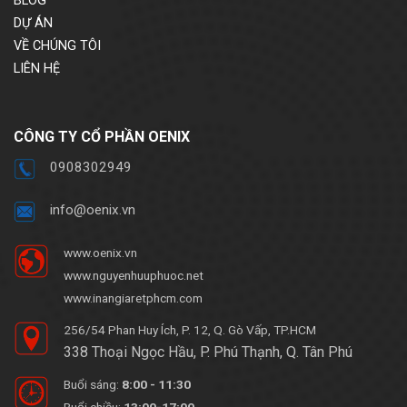
BLOG
DỰ ÁN
VỀ CHÚNG TÔI
LIÊN HỆ
CÔNG TY CỔ PHẦN OENIX
0908302949
info@oenix.vn
www.oenix.vn
www.nguyenhuuphuoc.net
www.inangiaretphcm.com
256/54 Phan Huy Ích, P. 12, Q. Gò Vấp, TP.HCM
338 Thoại Ngọc Hầu, P. Phú Thạnh, Q. Tân Phú
Buổi sáng:
8:00 - 11:30
Buổi chiều:
13:00-17:00