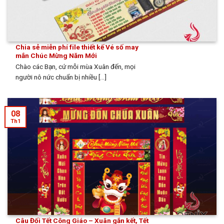
Chia sẻ miễn phí file thiết kế Vé số may
mắn Chúc Mừng Năm Mới
Chào các Bạn, cứ mỗi mùa Xuân đến, mọi
người nô nức chuẩn bị nhiều [...]
08
Th1
Câu Đối Tết Công Giáo – Xuân gắn kết, Tết