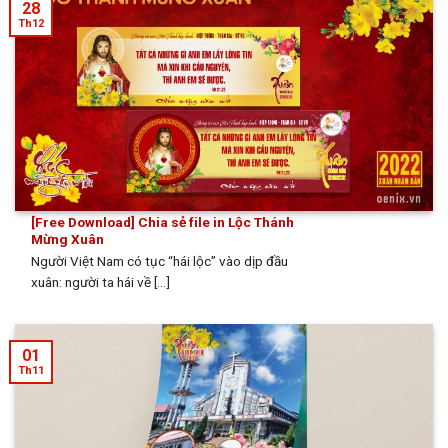
28
Th12
[Free Download] Chia sẻ file in Lộc Thánh
Mừng Xuân
Người Việt Nam có tục “hái lộc” vào dịp đầu
xuân: người ta hái về [...]
01
Th11