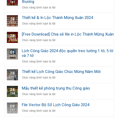
thương
Th1
phí
ở
Chức năng bình luận bị tắt
file
Câu
thiết
Đối
kế
Thiết kế & In Lộc Thánh Mừng Xuân 2024
28
Tết
Vé
Th12
ở
Chức năng bình luận bị tắt
Công
số
Thiết
Giáo
may
kế
–
mắn
[Free Download] Chia sẻ file in Lộc Thánh Mừng Xuân
28
&
Xuân
Chúc
Th12
ở
Chức năng bình luận bị tắt
In
gắn
Mừng
[Free
Lộc
kết,
Năm
Download]
Thánh
Tết
Mới
Lịch Công Giáo 2024 độc quyền treo tường 1 tờ, 5 tờ
01
Chia
Mừng
yêu
và 7 tờ
Th11
sẻ
Xuân
thương
file
2024
ở
Chức năng bình luận bị tắt
in
Lịch
Lộc
Công
Thiết kế Lịch Công Giáo Chúc Mừng Năm Mới
26
Thánh
Giáo
Th10
ở
Chức năng bình luận bị tắt
Mừng
2024
Thiết
Xuân
độc
kế
quyền
Mẫu thiết kế phông trung thu Công giáo
24
Lịch
treo
Th8
ở
Chức năng bình luận bị tắt
Công
tường
Mẫu
Giáo
1
thiết
Chúc
tờ,
File Vector Bộ Số Lịch Công Giáo 2024
09
kế
Mừng
5
Th7
ở
Chức năng bình luận bị tắt
phông
Năm
tờ
File
trung
Mới
và