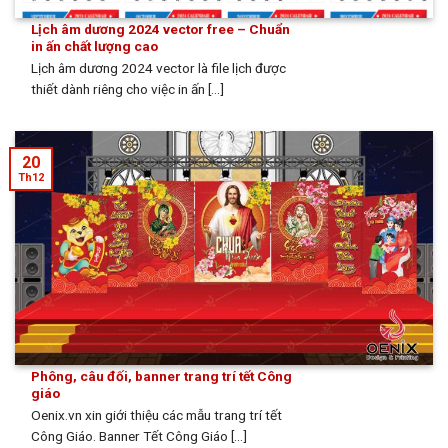
Lịch âm dương 2024 vector free – Chuẩn
in ấn chất lượng cao
Lịch âm dương 2024 vector là file lịch được
thiết dành riêng cho việc in ấn [...]
20
Th12
Phông, câu đối, banner trang trí tết Công
giáo
Oenix.vn xin giới thiệu các mẫu trang trí tết
Công Giáo. Banner Tết Công Giáo [...]