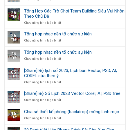
File
Công
Vector
Giáo
Tổng Hợp Các Trò Chơi Team Building Siêu Vui Nhộn
26
Free
Theo Chủ Đề
Th8
Bộ
Số
ở
Chức năng bình luận bị tắt
Lịch
Tổng
Công
Hợp
Tổng hợp nhạc nền tổ chức sự kiện
26
Giáo
Các
Th8
ở
Chức năng bình luận bị tắt
2023
Trò
Tổng
Chơi
hợp
Team
Tổng hợp nhạc nền tổ chức sự kiện
26
nhạc
Building
Th8
ở
Chức năng bình luận bị tắt
nền
Siêu
Tổng
tổ
Vui
hợp
chức
Nhộn
[Share] Bộ lịch số 2023, Lịch bàn Vector, PSD, AI,
05
nhạc
sự
Theo
COREL sửa theo ý
Th8
nền
kiện
Chủ
tổ
ở
Chức năng bình luận bị tắt
Đề
chức
[Share]
sự
Bộ
[Share] Bộ Số Lịch 2023 Vector Corel, AI, PSD free
26
kiện
lịch
Th7
ở
Chức năng bình luận bị tắt
số
[Share]
2023,
Bộ
Lịch
Chia sẻ thiết kế phông (backdrop) mừng Linh mục
16
Số
bàn
Th2
ở
Chức năng bình luận bị tắt
Lịch
Vector,
Chia
2023
PSD,
sẻ
Vector
AI,