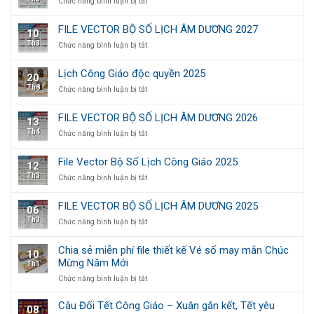
ở
Chức năng bình luận bị tắt
độc
sang
File
quyền
trọng,
Vector
2026
thiết
FILE VECTOR BỘ SỐ LỊCH ÂM DƯƠNG 2027
10
Bộ
kế
Th3
ở
Chức năng bình luận bị tắt
Số
theo
FILE
Lịch
yêu
VECTOR
Công
cầu
Lịch Công Giáo độc quyền 2025
20
BỘ
Giáo
Th8
ở
Chức năng bình luận bị tắt
SỐ
2026
Lịch
LỊCH
Công
ÂM
FILE VECTOR BỘ SỐ LỊCH ÂM DƯƠNG 2026
13
Giáo
DƯƠNG
Th4
ở
Chức năng bình luận bị tắt
độc
2027
FILE
quyền
VECTOR
2025
File Vector Bộ Số Lịch Công Giáo 2025
12
BỘ
Th3
ở
Chức năng bình luận bị tắt
SỐ
File
LỊCH
Vector
ÂM
FILE VECTOR BỘ SỐ LỊCH ÂM DƯƠNG 2025
06
Bộ
DƯƠNG
Th3
ở
Chức năng bình luận bị tắt
Số
2026
FILE
Lịch
VECTOR
Công
Chia sẻ miễn phí file thiết kế Vé số may mắn Chúc
10
BỘ
Giáo
Mừng Năm Mới
Th1
SỐ
2025
LỊCH
ở
Chức năng bình luận bị tắt
ÂM
Chia
DƯƠNG
sẻ
Câu Đối Tết Công Giáo – Xuân gắn kết, Tết yêu
08
2025
miễn