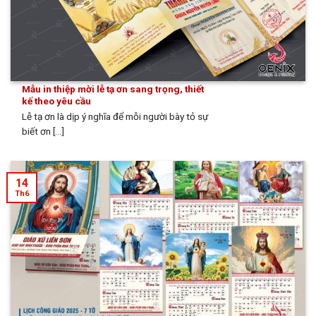
Mẫu in thiệp mời lễ tạ ơn sang trọng, thiết
kế theo yêu cầu
Lễ tạ ơn là dịp ý nghĩa để mỗi người bày tỏ sự
biết ơn [...]
14
Th6