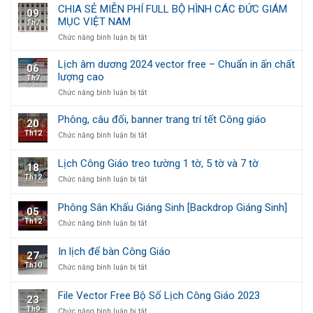
Vector
thu
7
CHIA SẺ MIỄN PHÍ FULL BỘ HÌNH CÁC ĐỨC GIÁM
09
Bộ
Công
tờ
MỤC VIỆT NAM
Th7
Số
giáo
Lịch
ở
Chức năng bình luận bị tắt
Công
CHIA
Giáo
SẺ
Lịch âm dương 2024 vector free – Chuẩn in ấn chất
06
2024
MIỄN
lượng cao
Th7
PHÍ
ở
Chức năng bình luận bị tắt
FULL
Lịch
BỘ
âm
HÌNH
Phông, câu đối, banner trang trí tết Công giáo
20
dương
CÁC
Th12
ở
Chức năng bình luận bị tắt
2024
ĐỨC
Phông,
vector
GIÁM
câu
free
MỤC
Lịch Công Giáo treo tường 1 tờ, 5 tờ và 7 tờ
18
đối,
–
VIỆT
Th12
ở
Chức năng bình luận bị tắt
banner
Chuẩn
NAM
Lịch
trang
in
Công
trí
ấn
Phông Sân Khấu Giáng Sinh [Backdrop Giáng Sinh]
05
Giáo
tết
chất
Th12
ở
Chức năng bình luận bị tắt
treo
Công
lượng
Phông
tường
giáo
cao
Sân
1
In lịch để bàn Công Giáo
27
Khấu
tờ,
Th10
ở
Chức năng bình luận bị tắt
Giáng
5
In
Sinh
tờ
lịch
[Backdrop
và
File Vector Free Bộ Số Lịch Công Giáo 2023
23
để
Giáng
7
Th9
ở
Chức năng bình luận bị tắt
bàn
Sinh]
tờ