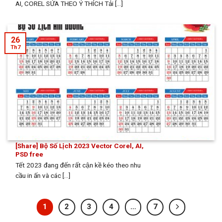
AI, COREL SỬA THEO Ý THÍCH Tải [...]
26
Th7
[Share] Bộ Số Lịch 2023 Vector Corel, AI,
PSD free
Tết 2023 đang đến rất cận kề kéo theo nhu
cầu in ấn và các [...]
1
2
3
4
…
7