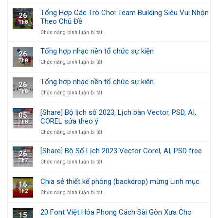
File
Công
Vector
Giáo
Tổng Hợp Các Trò Chơi Team Building Siêu Vui Nhộn
26
Free
Theo Chủ Đề
Th8
Bộ
Số
ở
Chức năng bình luận bị tắt
Lịch
Tổng
Công
Hợp
Tổng hợp nhạc nền tổ chức sự kiện
26
Giáo
Các
Th8
ở
Chức năng bình luận bị tắt
2023
Trò
Tổng
Chơi
hợp
Team
Tổng hợp nhạc nền tổ chức sự kiện
26
nhạc
Building
Th8
ở
Chức năng bình luận bị tắt
nền
Siêu
Tổng
tổ
Vui
hợp
chức
Nhộn
[Share] Bộ lịch số 2023, Lịch bàn Vector, PSD, AI,
05
nhạc
sự
Theo
COREL sửa theo ý
Th8
nền
kiện
Chủ
tổ
ở
Chức năng bình luận bị tắt
Đề
chức
[Share]
sự
Bộ
[Share] Bộ Số Lịch 2023 Vector Corel, AI, PSD free
26
kiện
lịch
Th7
ở
Chức năng bình luận bị tắt
số
[Share]
2023,
Bộ
Lịch
Chia sẻ thiết kế phông (backdrop) mừng Linh mục
16
Số
bàn
Th2
ở
Chức năng bình luận bị tắt
Lịch
Vector,
Chia
2023
PSD,
sẻ
Vector
AI,
20 Font Việt Hóa Phong Cách Sài Gòn Xưa Cho
15
thiết
Corel,
COREL