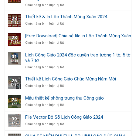
phí
ở
Chức năng bình luận bị tắt
file
Câu
thiết
Đối
kế
Thiết kế & In Lộc Thánh Mừng Xuân 2024
28
Tết
Vé
Th12
ở
Chức năng bình luận bị tắt
Công
số
Thiết
Giáo
may
kế
–
mắn
[Free Download] Chia sẻ file in Lộc Thánh Mừng Xuân
28
&
Xuân
Chúc
Th12
ở
Chức năng bình luận bị tắt
In
gắn
Mừng
[Free
Lộc
kết,
Năm
Download]
Thánh
Tết
Mới
Lịch Công Giáo 2024 độc quyền treo tường 1 tờ, 5 tờ
01
Chia
Mừng
yêu
và 7 tờ
Th11
sẻ
Xuân
thương
file
2024
ở
Chức năng bình luận bị tắt
in
Lịch
Lộc
Công
Thiết kế Lịch Công Giáo Chúc Mừng Năm Mới
26
Thánh
Giáo
Th10
ở
Chức năng bình luận bị tắt
Mừng
2024
Thiết
Xuân
độc
kế
quyền
Mẫu thiết kế phông trung thu Công giáo
24
Lịch
treo
Th8
ở
Chức năng bình luận bị tắt
Công
tường
Mẫu
Giáo
1
thiết
Chúc
tờ,
File Vector Bộ Số Lịch Công Giáo 2024
09
kế
Mừng
5
Th7
ở
Chức năng bình luận bị tắt
phông
Năm
tờ
File
trung
Mới
và
Vector
thu
7