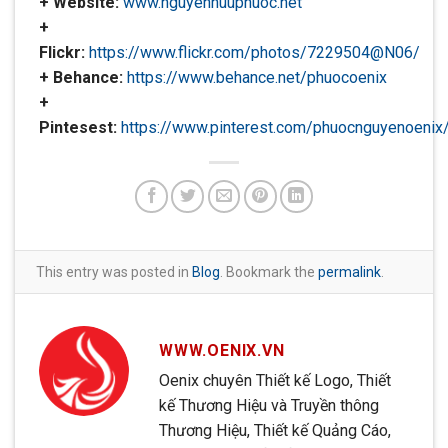
+ Website:
www.nguyenhuuphuoc.net
+
Flickr:
https://www.flickr.com/photos/7229504@N06/
+ Behance:
https://www.behance.net/phuocoenix
+
Pintesest:
https://www.pinterest.com/phuocnguyenoenix
This entry was posted in
Blog
. Bookmark the
permalink
.
WWW.OENIX.VN
Oenix chuyên Thiết kế Logo, Thiết
kế Thương Hiệu và Truyền thông
Thương Hiệu, Thiết kế Quảng Cáo,