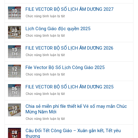
File
quyền
trọng,
Vector
2026
thiết
FILE VECTOR BỘ SỐ LỊCH ÂM DƯƠNG 2027
10
Bộ
kế
Th3
ở
Chức năng bình luận bị tắt
Số
theo
FILE
Lịch
yêu
VECTOR
Công
cầu
Lịch Công Giáo độc quyền 2025
20
BỘ
Giáo
Th8
ở
Chức năng bình luận bị tắt
SỐ
2026
Lịch
LỊCH
Công
ÂM
FILE VECTOR BỘ SỐ LỊCH ÂM DƯƠNG 2026
13
Giáo
DƯƠNG
Th4
ở
Chức năng bình luận bị tắt
độc
2027
FILE
quyền
VECTOR
2025
File Vector Bộ Số Lịch Công Giáo 2025
12
BỘ
Th3
ở
Chức năng bình luận bị tắt
SỐ
File
LỊCH
Vector
ÂM
FILE VECTOR BỘ SỐ LỊCH ÂM DƯƠNG 2025
06
Bộ
DƯƠNG
Th3
ở
Chức năng bình luận bị tắt
Số
2026
FILE
Lịch
VECTOR
Công
Chia sẻ miễn phí file thiết kế Vé số may mắn Chúc
10
BỘ
Giáo
Mừng Năm Mới
Th1
SỐ
2025
LỊCH
ở
Chức năng bình luận bị tắt
ÂM
Chia
DƯƠNG
sẻ
Câu Đối Tết Công Giáo – Xuân gắn kết, Tết yêu
08
2025
miễn
thương
Th1