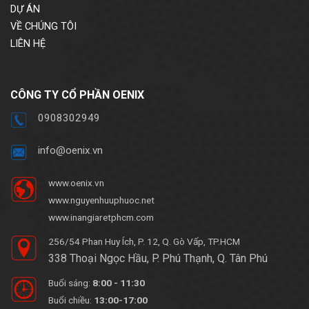
DỰ ÁN
VỀ CHÚNG TÔI
LIÊN HỆ
CÔNG TY CỔ PHẦN OENIX
0908302949
info@oenix.vn
www.oenix.vn
www.nguyenhuuphuoc.net
www.inangiaretphcm.com
256/54 Phan Huy Ích, P. 12, Q. Gò Vấp, TP.HCM
338 Thoại Ngọc Hầu, P. Phú Thạnh, Q. Tân Phú
Buổi sáng:
8:00 - 11:30
Buổi chiều:
13:00-17:00