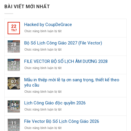
BÀI VIẾT MỚI NHẤT
Hacked by CoupDeGrace
22
Th7
ở
Chức năng bình luận bị tắt
Hacked
by
Bộ Số Lịch Công Giáo 2027 (File Vector)
28
CoupDeGrace
Th5
ở
Chức năng bình luận bị tắt
Bộ
Số
FILE VECTOR BỘ SỐ LỊCH ÂM DƯƠNG 2028
23
Lịch
Th5
ở
Chức năng bình luận bị tắt
Công
FILE
Giáo
VECTOR
2027
Mẫu in thiệp mời lễ tạ ơn sang trọng, thiết kế theo
07
BỘ
(File
yêu cầu
Th5
SỐ
Vector)
LỊCH
ở
Chức năng bình luận bị tắt
ÂM
Mẫu
DƯƠNG
in
Lịch Công Giáo độc quyền 2026
14
2028
thiệp
Th6
ở
Chức năng bình luận bị tắt
mời
Lịch
lễ
Công
tạ
File Vector Bộ Số Lịch Công Giáo 2026
11
Giáo
ơn
Th3
ở
Chức năng bình luận bị tắt
độc
sang