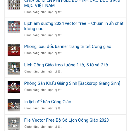
CHIA SẺ MIỄN PHÍ FULL BỘ HÌNH CÁC ĐỨC GIÁM
09
Bộ
Công
tờ
MỤC VIỆT NAM
Th7
Số
giáo
Lịch
ở
Chức năng bình luận bị tắt
Công
CHIA
Giáo
SẺ
Lịch âm dương 2024 vector free – Chuẩn in ấn chất
06
2024
MIỄN
lượng cao
Th7
PHÍ
ở
Chức năng bình luận bị tắt
FULL
Lịch
BỘ
âm
HÌNH
Phông, câu đối, banner trang trí tết Công giáo
20
dương
CÁC
Th12
ở
Chức năng bình luận bị tắt
2024
ĐỨC
Phông,
vector
GIÁM
câu
free
MỤC
Lịch Công Giáo treo tường 1 tờ, 5 tờ và 7 tờ
18
đối,
–
VIỆT
Th12
ở
Chức năng bình luận bị tắt
banner
Chuẩn
NAM
Lịch
trang
in
Công
trí
ấn
Phông Sân Khấu Giáng Sinh [Backdrop Giáng Sinh]
05
Giáo
tết
chất
Th12
ở
Chức năng bình luận bị tắt
treo
Công
lượng
Phông
tường
giáo
cao
Sân
1
In lịch để bàn Công Giáo
27
Khấu
tờ,
Th10
ở
Chức năng bình luận bị tắt
Giáng
5
In
Sinh
tờ
lịch
[Backdrop
và
File Vector Free Bộ Số Lịch Công Giáo 2023
23
để
Giáng
7
Th9
ở
Chức năng bình luận bị tắt
bàn
Sinh]
tờ