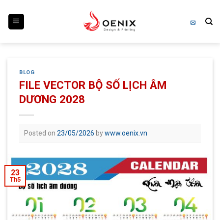
Skip
to
content
BLOG
FILE VECTOR BỘ SỐ LỊCH ÂM
DƯƠNG 2028
Posted on
23/05/2026
by
www.oenix.vn
23
Th5