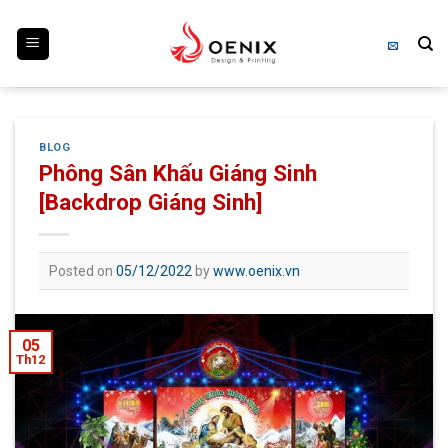
Skip
to
content
BLOG
Phông Sân Khấu Giáng Sinh
[Backdrop Giáng Sinh]
Posted on
05/12/2022
by
www.oenix.vn
05
Th12