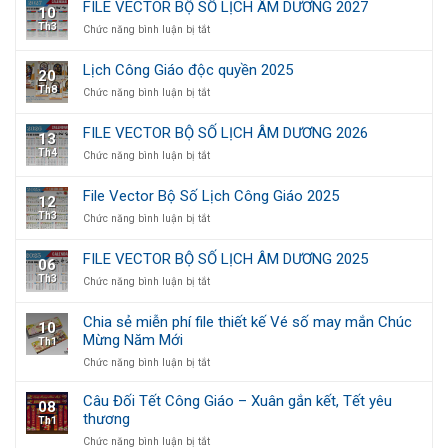
thiết
FILE VECTOR BỘ SỐ LỊCH ÂM DƯƠNG 2027
10
Bộ
kế
Th3
ở
Chức năng bình luận bị tắt
Số
theo
FILE
Lịch
yêu
VECTOR
Công
cầu
Lịch Công Giáo độc quyền 2025
20
BỘ
Giáo
Th8
ở
Chức năng bình luận bị tắt
SỐ
2026
Lịch
LỊCH
Công
ÂM
FILE VECTOR BỘ SỐ LỊCH ÂM DƯƠNG 2026
13
Giáo
DƯƠNG
Th4
ở
Chức năng bình luận bị tắt
độc
2027
FILE
quyền
VECTOR
2025
File Vector Bộ Số Lịch Công Giáo 2025
12
BỘ
Th3
ở
Chức năng bình luận bị tắt
SỐ
File
LỊCH
Vector
ÂM
FILE VECTOR BỘ SỐ LỊCH ÂM DƯƠNG 2025
06
Bộ
DƯƠNG
Th3
ở
Chức năng bình luận bị tắt
Số
2026
FILE
Lịch
VECTOR
Công
Chia sẻ miễn phí file thiết kế Vé số may mắn Chúc
10
BỘ
Giáo
Mừng Năm Mới
Th1
SỐ
2025
LỊCH
ở
Chức năng bình luận bị tắt
ÂM
Chia
DƯƠNG
sẻ
Câu Đối Tết Công Giáo – Xuân gắn kết, Tết yêu
08
2025
miễn
thương
Th1
phí
ở
Chức năng bình luận bị tắt
file