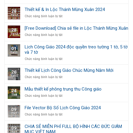
Câu
thiết
Đối
kế
Thiết kế & In Lộc Thánh Mừng Xuân 2024
28
Tết
Vé
Th12
ở
Chức năng bình luận bị tắt
Công
số
Thiết
Giáo
may
kế
–
mắn
[Free Download] Chia sẻ file in Lộc Thánh Mừng Xuân
28
&
Xuân
Chúc
Th12
ở
Chức năng bình luận bị tắt
In
gắn
Mừng
[Free
Lộc
kết,
Năm
Download]
Thánh
Tết
Mới
Lịch Công Giáo 2024 độc quyền treo tường 1 tờ, 5 tờ
01
Chia
Mừng
yêu
và 7 tờ
Th11
sẻ
Xuân
thương
file
2024
ở
Chức năng bình luận bị tắt
in
Lịch
Lộc
Công
Thiết kế Lịch Công Giáo Chúc Mừng Năm Mới
26
Thánh
Giáo
Th10
ở
Chức năng bình luận bị tắt
Mừng
2024
Thiết
Xuân
độc
kế
quyền
Mẫu thiết kế phông trung thu Công giáo
24
Lịch
treo
Th8
ở
Chức năng bình luận bị tắt
Công
tường
Mẫu
Giáo
1
thiết
Chúc
tờ,
File Vector Bộ Số Lịch Công Giáo 2024
09
kế
Mừng
5
Th7
ở
Chức năng bình luận bị tắt
phông
Năm
tờ
File
trung
Mới
và
Vector
thu
7
CHIA SẺ MIỄN PHÍ FULL BỘ HÌNH CÁC ĐỨC GIÁM
09
Bộ
Công
tờ
MỤC VIỆT NAM
Th7