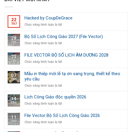
Hacked by CoupDeGrace
22
Th7
ở
Chức năng bình luận bị tắt
Hacked
by
Bộ Số Lịch Công Giáo 2027 (File Vector)
28
CoupDeGrace
Th5
ở
Chức năng bình luận bị tắt
Bộ
Số
FILE VECTOR BỘ SỐ LỊCH ÂM DƯƠNG 2028
23
Lịch
Th5
ở
Chức năng bình luận bị tắt
Công
FILE
Giáo
VECTOR
2027
Mẫu in thiệp mời lễ tạ ơn sang trọng, thiết kế theo
07
BỘ
(File
yêu cầu
Th5
SỐ
Vector)
LỊCH
ở
Chức năng bình luận bị tắt
ÂM
Mẫu
DƯƠNG
in
Lịch Công Giáo độc quyền 2026
14
2028
thiệp
Th6
ở
Chức năng bình luận bị tắt
mời
Lịch
lễ
Công
tạ
File Vector Bộ Số Lịch Công Giáo 2026
11
Giáo
ơn
Th3
ở
Chức năng bình luận bị tắt
độc
sang
File
quyền
trọng,
Vector
2026