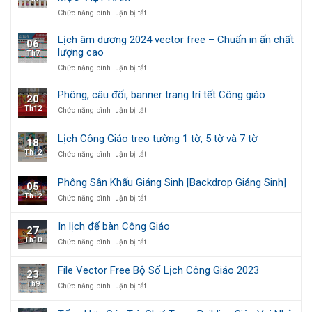
Số
giáo
Lịch
ở
Chức năng bình luận bị tắt
Công
CHIA
Giáo
SẺ
Lịch âm dương 2024 vector free – Chuẩn in ấn chất
06
2024
MIỄN
lượng cao
Th7
PHÍ
ở
Chức năng bình luận bị tắt
FULL
Lịch
BỘ
âm
HÌNH
Phông, câu đối, banner trang trí tết Công giáo
20
dương
CÁC
Th12
ở
Chức năng bình luận bị tắt
2024
ĐỨC
Phông,
vector
GIÁM
câu
free
MỤC
Lịch Công Giáo treo tường 1 tờ, 5 tờ và 7 tờ
18
đối,
–
VIỆT
Th12
ở
Chức năng bình luận bị tắt
banner
Chuẩn
NAM
Lịch
trang
in
Công
trí
ấn
Phông Sân Khấu Giáng Sinh [Backdrop Giáng Sinh]
05
Giáo
tết
chất
Th12
ở
Chức năng bình luận bị tắt
treo
Công
lượng
Phông
tường
giáo
cao
Sân
1
In lịch để bàn Công Giáo
27
Khấu
tờ,
Th10
ở
Chức năng bình luận bị tắt
Giáng
5
In
Sinh
tờ
lịch
[Backdrop
và
File Vector Free Bộ Số Lịch Công Giáo 2023
23
để
Giáng
7
Th9
ở
Chức năng bình luận bị tắt
bàn
Sinh]
tờ
File
Công
Vector
Giáo