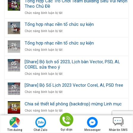
Tổng Hợp Các Trò Chơi Team Building Siêu Vui Nhộn
26
Free
Theo Chủ Đề
Th8
Bộ
Số
ở
Chức năng bình luận bị tắt
Lịch
Tổng
Công
Hợp
Tổng hợp nhạc nền tổ chức sự kiện
26
Giáo
Các
Th8
ở
Chức năng bình luận bị tắt
2023
Trò
Tổng
Chơi
hợp
Team
Tổng hợp nhạc nền tổ chức sự kiện
26
nhạc
Building
Th8
ở
Chức năng bình luận bị tắt
nền
Siêu
Tổng
tổ
Vui
hợp
chức
Nhộn
[Share] Bộ lịch số 2023, Lịch bàn Vector, PSD, AI,
05
nhạc
sự
Theo
COREL sửa theo ý
Th8
nền
kiện
Chủ
tổ
ở
Chức năng bình luận bị tắt
Đề
chức
[Share]
sự
Bộ
[Share] Bộ Số Lịch 2023 Vector Corel, AI, PSD free
26
kiện
lịch
Th7
ở
Chức năng bình luận bị tắt
số
[Share]
2023,
Bộ
Lịch
Chia sẻ thiết kế phông (backdrop) mừng Linh mục
16
Số
bàn
Th2
ở
Chức năng bình luận bị tắt
Lịch
Vector,
Chia
2023
PSD,
sẻ
Vector
AI,
20 Font Việt Hóa Phong Cách Sài Gòn Xưa Cho
15
thiết
Corel,
COREL
Designer
Th2
kế
AI,
Gọi điện
Tìm đường
Chat Zalo
Messenger
Nhắn tin SMS
sửa