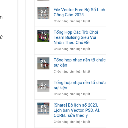
In
Sinh
và
lịch
[Backdrop
7
File Vector Free Bộ Số Lịch
23
để
Giáng
tờ
Công Giáo 2023
Th9
bàn
ìm
Sinh]
Công
ở
Chức năng bình luận bị tắt
Giáo
File
Vector
Tổng Hợp Các Trò Chơi
26
Free
sử
Team Building Siêu Vui
Th8
Bộ
Nhộn Theo Chủ Đề
Số
Lịch
ở
Chức năng bình luận bị tắt
Công
Tổng
Giáo
Hợp
Tổng hợp nhạc nền tổ chức
26
2023
Các
sự kiện
Th8
Trò
ở
Chức năng bình luận bị tắt
Chơi
Tổng
Team
hợp
Building
Tổng hợp nhạc nền tổ chức
26
nhạc
Siêu
sự kiện
Th8
nền
Vui
ở
Chức năng bình luận bị tắt
tổ
Nhộn
Tổng
chức
Theo
hợp
sự
Chủ
[Share] Bộ lịch số 2023,
05
nhạc
kiện
Đề
Lịch bàn Vector, PSD, AI,
Th8
nền
COREL sửa theo ý
tổ
chức
ở
Chức năng bình luận bị tắt
sự
[Share]