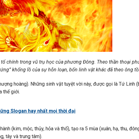
tố chính trong vũ trụ học của phương Đông. Theo thần thoại p
rứng” khổng lồ của sự hỗn loạn, bốn linh vật khác đã theo ông tồn
 (phượng hoàng). Những sinh vật tuyệt vời này, được gọi là Tứ Linh 
 thế giới.
ững Slogan hay nhất mọi thời đại
nh (kim, mộc, thủy, hỏa và thổ), tạo ra 5 mùa (xuân, hạ, thu, đông
g, tây và trung tâm).