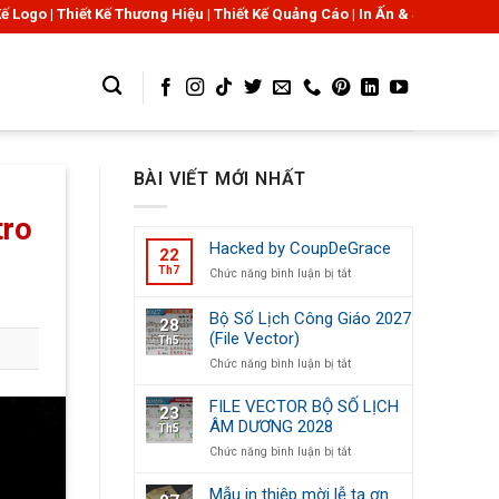
 Hiệu | Thiết Kế Quảng Cáo | In Ấn & Sản Xuất Bao Bì Giấy
BÀI VIẾT MỚI NHẤT
tro
Hacked by CoupDeGrace
22
Th7
ở
Chức năng bình luận bị tắt
Hacked
by
Bộ Số Lịch Công Giáo 2027
28
CoupDeGrace
(File Vector)
Th5
ở
Chức năng bình luận bị tắt
Bộ
Số
FILE VECTOR BỘ SỐ LỊCH
23
Lịch
ÂM DƯƠNG 2028
Th5
Công
ở
Chức năng bình luận bị tắt
Giáo
FILE
2027
VECTOR
(File
Mẫu in thiệp mời lễ tạ ơn