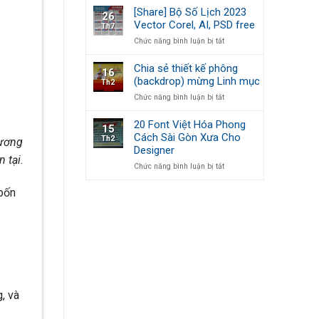
kiện
Bộ
[Share] Bộ Số Lịch 2023
26
lịch
Vector Corel, AI, PSD free
Th7
số
ở
Chức năng bình luận bị tắt
2023,
[Share]
Lịch
Bộ
bàn
Chia sẻ thiết kế phông
16
Số
Vector,
(backdrop) mừng Linh mục
Th2
Lịch
PSD,
ở
Chức năng bình luận bị tắt
2023
AI,
Chia
Vector
COREL
sẻ
Corel,
sửa
20 Font Việt Hóa Phong
15
thiết
AI,
theo
Cách Sài Gòn Xưa Cho
Th2
hương
kế
PSD
ý
Designer
phông
free
 tại.
(backdrop)
ở
Chức năng bình luận bị tắt
mừng
20
Linh
Font
(bốn
mục
Việt
Hóa
Phong
Cách
Sài
Gòn
Xưa
Cho
Designer
, và