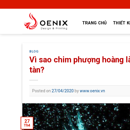
Skip
to
content
TRANG CHỦ
THIẾT K
BLOG
Vì sao chim phượng hoàng là
tàn?
Posted on
27/04/2020
by
www.oenix.vn
27
Th4