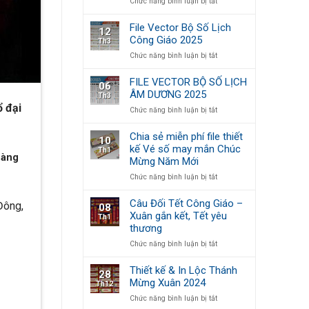
ở
Chức năng bình luận bị tắt
quyền
FILE
2025
VECTOR
File Vector Bộ Số Lịch
12
BỘ
Công Giáo 2025
Th3
SỐ
ở
Chức năng bình luận bị tắt
LỊCH
File
ÂM
Vector
DƯƠNG
FILE VECTOR BỘ SỐ LỊCH
06
Bộ
2026
ÂM DƯƠNG 2025
Th3
Số
ổ đại
ở
Chức năng bình luận bị tắt
Lịch
FILE
Công
VECTOR
Giáo
Chia sẻ miễn phí file thiết
10
BỘ
2025
kế Vé số may mắn Chúc
Th1
SỐ
oàng
Mừng Năm Mới
LỊCH
ÂM
ở
Chức năng bình luận bị tắt
DƯƠNG
Chia
2025
sẻ
Câu Đối Tết Công Giáo –
Đông,
08
miễn
Xuân gắn kết, Tết yêu
Th1
phí
thương
file
thiết
ở
Chức năng bình luận bị tắt
kế
Câu
Vé
Đối
Thiết kế & In Lộc Thánh
28
số
Tết
Mừng Xuân 2024
Th12
may
Công
mắn
ở
Chức năng bình luận bị tắt
Giáo
Chúc
Thiết