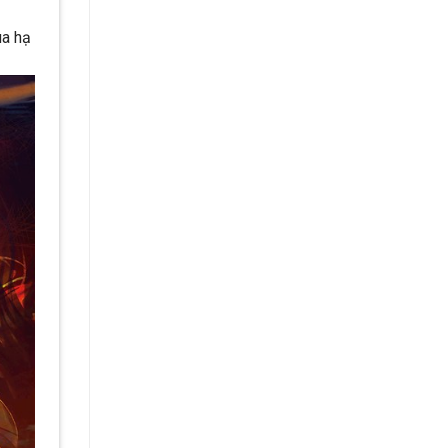
ùa hạ