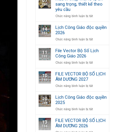
07
BỘ
Vector)
sang trọng, thiết kế theo
Th5
SỐ
yêu cầu
LỊCH
ÂM
ở
Chức năng bình luận bị tắt
DƯƠNG
Mẫu
2028
in
Lịch Công Giáo độc quyền
14
thiệp
2026
Th6
mời
ở
Chức năng bình luận bị tắt
lễ
Lịch
tạ
Công
ơn
File Vector Bộ Số Lịch
11
Giáo
sang
Công Giáo 2026
Th3
độc
trọng,
ở
Chức năng bình luận bị tắt
quyền
thiết
File
2026
kế
Vector
theo
FILE VECTOR BỘ SỐ LỊCH
10
Bộ
yêu
ÂM DƯƠNG 2027
Th3
Số
cầu
ở
Chức năng bình luận bị tắt
Lịch
FILE
Công
VECTOR
Giáo
Lịch Công Giáo độc quyền
20
BỘ
2026
2025
Th8
SỐ
ở
Chức năng bình luận bị tắt
LỊCH
Lịch
ÂM
Công
DƯƠNG
FILE VECTOR BỘ SỐ LỊCH
13
Giáo
2027
ÂM DƯƠNG 2026
Th4
độc