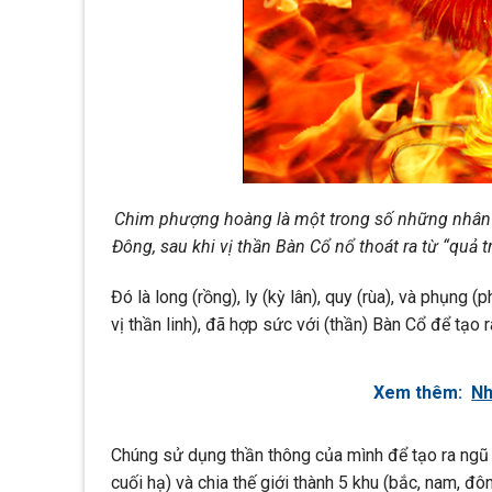
Chim phượng hoàng là một trong số những nhân 
Đông, sau khi vị thần Bàn Cổ nổ thoát ra từ “quả t
Đó là long (rồng), ly (kỳ lân), quy (rùa), và phụng
vị thần linh), đã hợp sức với (thần) Bàn Cổ để tạo ra
Xem thêm:
Nh
Chúng sử dụng thần thông của mình để tạo ra ngũ hà
cuối hạ) và chia thế giới thành 5 khu (bắc, nam, đôn