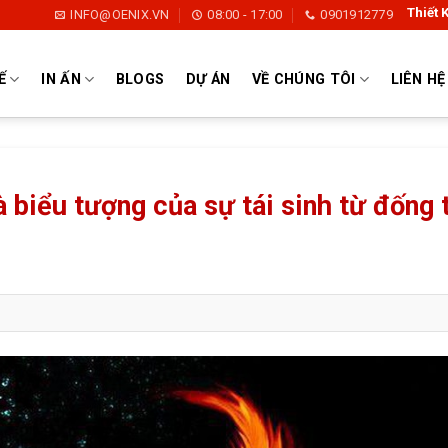
Thiết Kế Logo | Thiết Kế Thương
INFO@OENIX.VN
08:00 - 17:00
0901912779
Ế
IN ẤN
BLOGS
DỰ ÁN
VỀ CHÚNG TÔI
LIÊN HỆ
 biểu tượng của sự tái sinh từ đống 