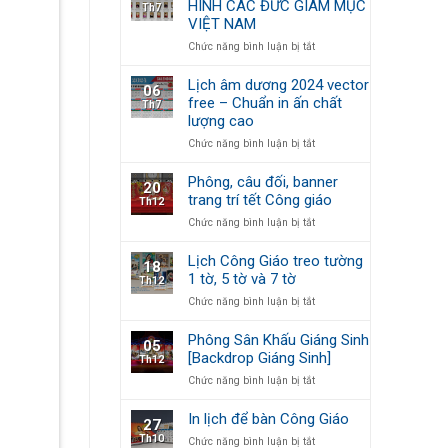
HÌNH CÁC ĐỨC GIÁM MỤC
Th7
Số
VIỆT NAM
Lịch
Công
ở
Chức năng bình luận bị tắt
Giáo
CHIA
2024
SẺ
Lịch âm dương 2024 vector
06
MIỄN
free – Chuẩn in ấn chất
Th7
PHÍ
lượng cao
FULL
BỘ
ở
Chức năng bình luận bị tắt
HÌNH
Lịch
CÁC
âm
Phông, câu đối, banner
20
ĐỨC
dương
trang trí tết Công giáo
Th12
GIÁM
2024
MỤC
ở
Chức năng bình luận bị tắt
vector
VIỆT
Phông,
free
NAM
câu
–
Lịch Công Giáo treo tường
18
đối,
Chuẩn
1 tờ, 5 tờ và 7 tờ
Th12
banner
in
ở
Chức năng bình luận bị tắt
trang
ấn
Lịch
trí
chất
Công
tết
lượng
Phông Sân Khấu Giáng Sinh
05
Giáo
Công
cao
[Backdrop Giáng Sinh]
Th12
treo
giáo
ở
Chức năng bình luận bị tắt
tường
Phông
1
Sân
tờ,
In lịch để bàn Công Giáo
27
Khấu
5
Th10
ở
Chức năng bình luận bị tắt
Giáng
tờ