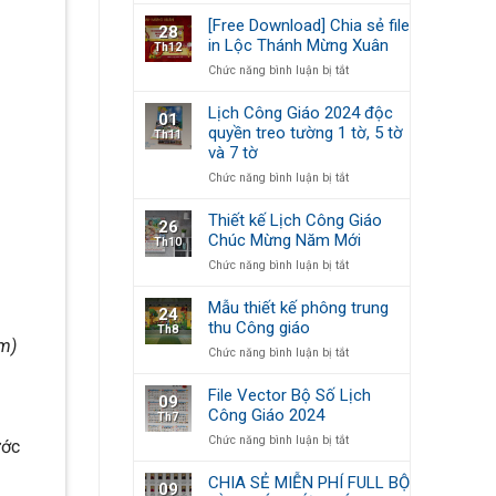
–
Mừng
kế
Xuân
[Free Download] Chia sẻ file
28
Năm
&
gắn
in Lộc Thánh Mừng Xuân
Th12
Mới
In
kết,
ở
Chức năng bình luận bị tắt
Lộc
Tết
[Free
Thánh
yêu
Download]
Mừng
thương
Lịch Công Giáo 2024 độc
01
Chia
Xuân
quyền treo tường 1 tờ, 5 tờ
Th11
sẻ
2024
và 7 tờ
file
in
ở
Chức năng bình luận bị tắt
Lộc
Lịch
Thánh
Công
Thiết kế Lịch Công Giáo
26
Mừng
Giáo
Chúc Mừng Năm Mới
Th10
Xuân
2024
ở
Chức năng bình luận bị tắt
độc
Thiết
quyền
kế
treo
Mẫu thiết kế phông trung
24
Lịch
tường
thu Công giáo
Th8
Công
1
om)
ở
Chức năng bình luận bị tắt
Giáo
tờ,
Mẫu
Chúc
5
thiết
Mừng
tờ
File Vector Bộ Số Lịch
09
kế
Năm
và
Công Giáo 2024
Th7
phông
Mới
7
ở
Chức năng bình luận bị tắt
trung
tờ
ước
File
thu
Vector
Công
CHIA SẺ MIỄN PHÍ FULL BỘ
09
Bộ
giáo