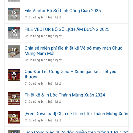
FILE
quyền
VECTOR
2025
File Vector Bộ Số Lịch Công Giáo 2025
12
BỘ
Th3
ở
Chức năng bình luận bị tắt
SỐ
File
LỊCH
Vector
ÂM
FILE VECTOR BỘ SỐ LỊCH ÂM DƯƠNG 2025
06
Bộ
DƯƠNG
Th3
ở
Chức năng bình luận bị tắt
Số
2026
FILE
Lịch
VECTOR
Công
Chia sẻ miễn phí file thiết kế Vé số may mắn Chúc
10
BỘ
Giáo
Mừng Năm Mới
Th1
SỐ
2025
LỊCH
ở
Chức năng bình luận bị tắt
ÂM
Chia
DƯƠNG
sẻ
Câu Đối Tết Công Giáo – Xuân gắn kết, Tết yêu
08
2025
miễn
thương
Th1
phí
ở
Chức năng bình luận bị tắt
file
Câu
thiết
Đối
kế
Thiết kế & In Lộc Thánh Mừng Xuân 2024
28
Tết
Vé
Th12
ở
Chức năng bình luận bị tắt
Công
số
Thiết
Giáo
may
kế
–
mắn
[Free Download] Chia sẻ file in Lộc Thánh Mừng Xuân
28
&
Xuân
Chúc
Th12
ở
Chức năng bình luận bị tắt
In
gắn
Mừng
[Free
Lộc
kết,
Năm
Download]
Thánh
Tết
Mới
Lịch Công Giáo 2024 độc quyền treo tường 1 tờ, 5 tờ