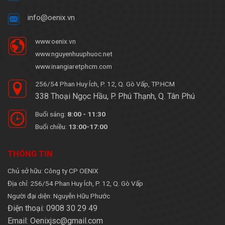
info@oenix.vn
www.oenix.vn
www.nguyenhuuphuoc.net
www.inangiaretphcm.com
256/54 Phan Huy Ích, P. 12, Q. Gò Vấp, TP.HCM
338 Thoại Ngọc Hầu, P. Phú Thạnh, Q. Tân Phú
Buổi sáng:
8:00 - 11:30
Buổi chiều:
13:00-17:00
THÔNG TIN
Chủ sở hữu: Công ty CP OENIX
Địa chỉ: 256/54 Phan Huy Ích, P. 12, Q. Gò Vấp
Người đại diện: Nguyễn Hữu Phước
Điện thoại: 0908 30 29 49
Email: Oenixjsc@gmail.com