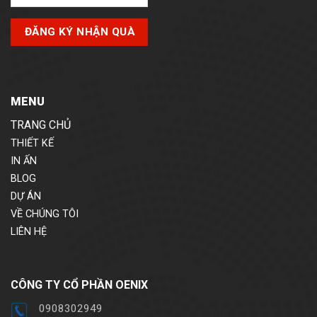
MENU
TRANG CHỦ
THIẾT KẾ
IN ẤN
BLOG
DỰ ÁN
VỀ CHÚNG TÔI
LIÊN HỆ
CÔNG TY CỔ PHẦN OENIX
0908302949