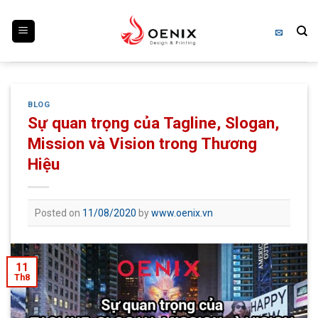
Skip
to
content
BLOG
Sự quan trọng của Tagline, Slogan,
Mission và Vision trong Thương
Hiệu
Posted on
11/08/2020
by
www.oenix.vn
11
Th8