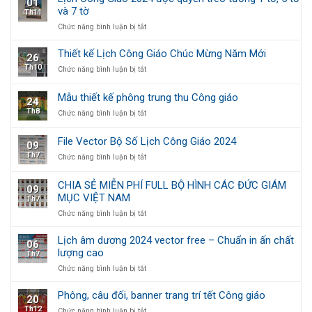
01
Chia
Mừng
yêu
và 7 tờ
Th11
sẻ
Xuân
thương
file
2024
ở
Chức năng bình luận bị tắt
in
Lịch
Lộc
Công
Thiết kế Lịch Công Giáo Chúc Mừng Năm Mới
26
Thánh
Giáo
Th10
ở
Chức năng bình luận bị tắt
Mừng
2024
Thiết
Xuân
độc
kế
quyền
Mẫu thiết kế phông trung thu Công giáo
24
Lịch
treo
Th8
ở
Chức năng bình luận bị tắt
Công
tường
Mẫu
Giáo
1
thiết
Chúc
tờ,
File Vector Bộ Số Lịch Công Giáo 2024
09
kế
Mừng
5
Th7
ở
Chức năng bình luận bị tắt
phông
Năm
tờ
File
trung
Mới
và
Vector
thu
7
CHIA SẺ MIỄN PHÍ FULL BỘ HÌNH CÁC ĐỨC GIÁM
09
Bộ
Công
tờ
MỤC VIỆT NAM
Th7
Số
giáo
Lịch
ở
Chức năng bình luận bị tắt
Công
CHIA
Giáo
SẺ
Lịch âm dương 2024 vector free – Chuẩn in ấn chất
06
2024
MIỄN
lượng cao
Th7
PHÍ
ở
Chức năng bình luận bị tắt
FULL
Lịch
BỘ
âm
HÌNH
Phông, câu đối, banner trang trí tết Công giáo
20
dương
CÁC
Th12
ở
Chức năng bình luận bị tắt