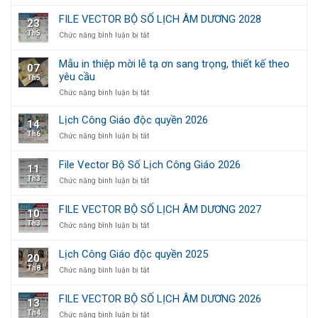
Bộ
Số
FILE VECTOR BỘ SỐ LỊCH ÂM DƯƠNG 2028
23
Lịch
Th5
ở
Chức năng bình luận bị tắt
Công
FILE
Giáo
VECTOR
2027
Mẫu in thiệp mời lễ tạ ơn sang trọng, thiết kế theo
07
BỘ
(File
yêu cầu
Th5
SỐ
Vector)
LỊCH
ở
Chức năng bình luận bị tắt
ÂM
Mẫu
DƯƠNG
in
Lịch Công Giáo độc quyền 2026
14
2028
thiệp
Th6
ở
Chức năng bình luận bị tắt
mời
Lịch
lễ
Công
tạ
File Vector Bộ Số Lịch Công Giáo 2026
11
Giáo
ơn
Th3
ở
Chức năng bình luận bị tắt
độc
sang
File
quyền
trọng,
Vector
2026
thiết
FILE VECTOR BỘ SỐ LỊCH ÂM DƯƠNG 2027
10
Bộ
kế
Th3
ở
Chức năng bình luận bị tắt
Số
theo
FILE
Lịch
yêu
VECTOR
Công
cầu
Lịch Công Giáo độc quyền 2025
20
BỘ
Giáo
Th8
ở
Chức năng bình luận bị tắt
SỐ
2026
Lịch
LỊCH
Công
ÂM
FILE VECTOR BỘ SỐ LỊCH ÂM DƯƠNG 2026
13
Giáo
DƯƠNG
Th4
ở
Chức năng bình luận bị tắt
độc
2027