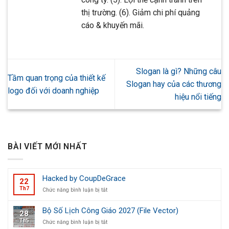
thị trường. (6). Giảm chi phí quảng
cáo & khuyến mãi.
Slogan là gì? Những câu
Tầm quan trọng của thiết kế
Slogan hay của các thương
logo đối với doanh nghiệp
hiệu nổi tiếng
BÀI VIẾT MỚI NHẤT
Hacked by CoupDeGrace
22
Th7
ở
Chức năng bình luận bị tắt
Hacked
by
Bộ Số Lịch Công Giáo 2027 (File Vector)
28
CoupDeGrace
Th5
ở
Chức năng bình luận bị tắt