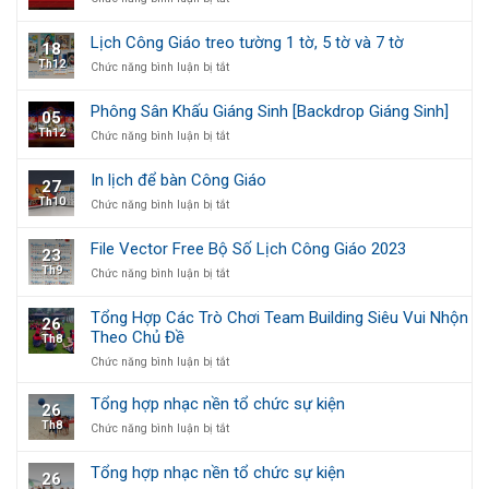
2024
ĐỨC
Phông,
vector
GIÁM
câu
free
MỤC
Lịch Công Giáo treo tường 1 tờ, 5 tờ và 7 tờ
18
đối,
–
VIỆT
Th12
ở
Chức năng bình luận bị tắt
banner
Chuẩn
NAM
Lịch
trang
in
Công
trí
ấn
Phông Sân Khấu Giáng Sinh [Backdrop Giáng Sinh]
05
Giáo
tết
chất
Th12
ở
Chức năng bình luận bị tắt
treo
Công
lượng
Phông
tường
giáo
cao
Sân
1
In lịch để bàn Công Giáo
27
Khấu
tờ,
Th10
ở
Chức năng bình luận bị tắt
Giáng
5
In
Sinh
tờ
lịch
[Backdrop
và
File Vector Free Bộ Số Lịch Công Giáo 2023
23
để
Giáng
7
Th9
ở
Chức năng bình luận bị tắt
bàn
Sinh]
tờ
File
Công
Vector
Giáo
Tổng Hợp Các Trò Chơi Team Building Siêu Vui Nhộn
26
Free
Theo Chủ Đề
Th8
Bộ
Số
ở
Chức năng bình luận bị tắt
Lịch
Tổng
Công
Hợp
Tổng hợp nhạc nền tổ chức sự kiện
26
Giáo
Các
Th8
ở
Chức năng bình luận bị tắt
2023
Trò
Tổng
Chơi
hợp
Team
Tổng hợp nhạc nền tổ chức sự kiện
26
nhạc
Building