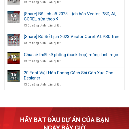
Th8
ở
Chức năng bình luận bị tắt
nền
Siêu
Tổng
tổ
Vui
hợp
chức
Nhộn
[Share] Bộ lịch số 2023, Lịch bàn Vector, PSD, AI,
05
nhạc
sự
Theo
COREL sửa theo ý
Th8
nền
kiện
Chủ
tổ
ở
Chức năng bình luận bị tắt
Đề
chức
[Share]
sự
Bộ
[Share] Bộ Số Lịch 2023 Vector Corel, AI, PSD free
26
kiện
lịch
Th7
ở
Chức năng bình luận bị tắt
số
[Share]
2023,
Bộ
Lịch
Chia sẻ thiết kế phông (backdrop) mừng Linh mục
16
Số
bàn
Th2
ở
Chức năng bình luận bị tắt
Lịch
Vector,
Chia
2023
PSD,
sẻ
Vector
AI,
20 Font Việt Hóa Phong Cách Sài Gòn Xưa Cho
15
thiết
Corel,
COREL
Designer
Th2
kế
AI,
sửa
phông
PSD
ở
Chức năng bình luận bị tắt
theo
(backdrop)
free
20
ý
mừng
Font
Linh
Việt
mục
Hóa
Phong
Cách
Sài
HÃY BẮT ĐẦU DỰ ÁN CỦA BẠN
Gòn
Xưa
NGAY BÂY GIỜ