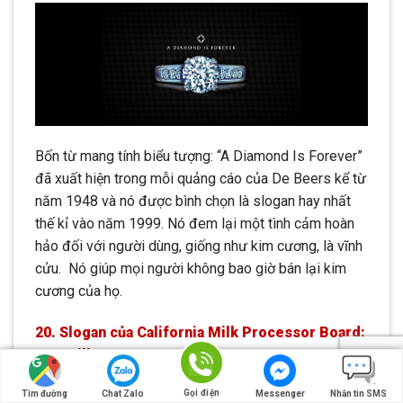
Bốn từ mang tính biểu tượng: “A Diamond Is Forever”
đã xuất hiện trong mỗi quảng cáo của De Beers kể từ
năm 1948 và nó được bình chọn là slogan hay nhất
thế kỉ vào năm 1999. Nó đem lại một tình cảm hoàn
hảo đối với người dùng, giống như kim cương, là vĩnh
cửu. Nó giúp mọi người không bao giờ bán lại kim
cương của họ.
20. Slogan của California Milk Processor Board:
Got Milk?
Trong khi hầu hết mọi người đều biết đến chiến dịch
Gọi điện
Tìm đường
Chat Zalo
Messenger
Nhắn tin SMS