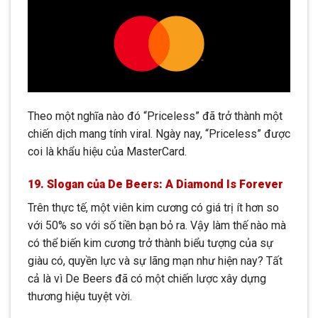
Theo một nghĩa nào đó “Priceless” đã trở thành một
chiến dịch mang tính viral. Ngày nay, “Priceless” được
coi là khẩu hiệu của MasterCard.
19. Slogan của
De Beers: A Diamond Is Forever
Trên thực tế, một viên kim cương có giá trị ít hơn so
với 50% so với số tiền bạn bỏ ra. Vậy làm thế nào mà
có thể biến kim cương trở thành biểu tượng của sự
giàu có, quyền lực và sự lãng mạn như hiện nay? Tất
cả là vì De Beers đã có một chiến lược xây dựng
thương hiệu tuyệt vời.