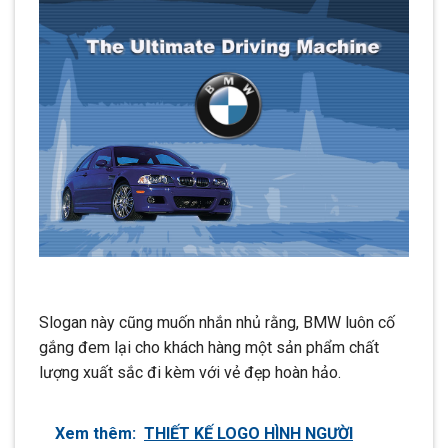
Slogan này cũng muốn nhắn nhủ rằng, BMW luôn cố
gắng đem lại cho khách hàng một sản phẩm chất
lượng xuất sắc đi kèm với vẻ đẹp hoàn hảo.
Xem thêm:
THIẾT KẾ LOGO HÌNH NGƯỜI