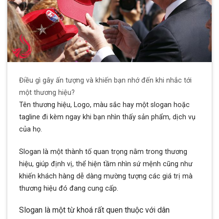
Điều gì gây ấn tượng và khiến bạn nhớ đến khi nhắc tới
một thương hiệu?
Tên thương hiệu, Logo, màu sắc hay một slogan hoặc
tagline đi kèm ngay khi bạn nhìn thấy sản phẩm, dịch vụ
của họ.
Slogan là một thành tố quan trọng nằm trong thương
hiệu, giúp định vị, thể hiện tầm nhìn sứ mệnh cũng như
khiến khách hàng dễ dàng mường tượng các giá trị mà
thương hiệu đó đang cung cấp.
Slogan là một từ khoá rất quen thuộc với dân