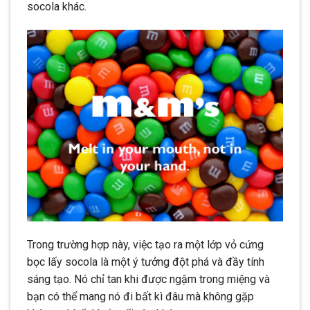
socola khác.
Trong trường hợp này, việc tạo ra một lớp vỏ cứng
bọc lấy socola là một ý tưởng đột phá và đầy tính
sáng tạo. Nó chỉ tan khi được ngậm trong miệng và
bạn có thể mang nó đi bất kì đâu mà không gặp