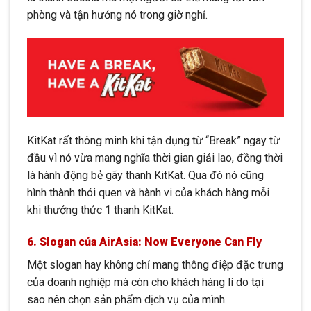
phòng và tận hưởng nó trong giờ nghỉ.
KitKat rất thông minh khi tận dụng từ “Break” ngay từ
đầu vì nó vừa mang nghĩa thời gian giải lao, đồng thời
là hành động bẻ gãy thanh KitKat. Qua đó nó cũng
hình thành thói quen và hành vi của khách hàng mỗi
khi thưởng thức 1 thanh KitKat.
6. Slogan của AirAsia: Now Everyone Can Fly
Một slogan hay không chỉ mang thông điệp đặc trưng
của doanh nghiệp mà còn cho khách hàng lí do tại
sao nên chọn sản phẩm dịch vụ của mình.