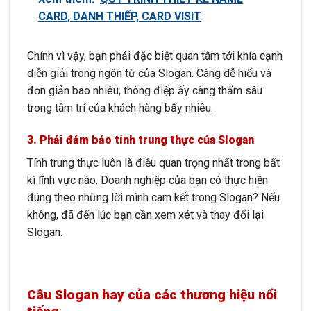
CARD, DANH THIẾP, CARD VISIT
Chính vì vậy, bạn phải đặc biệt quan tâm tới khía cạnh
diễn giải trong ngôn từ của Slogan. Càng dễ hiểu và
đơn giản bao nhiêu, thông điệp ấy càng thấm sâu
trong tâm trí của khách hàng bấy nhiêu.
3. Phải đảm bảo tính trung thực của Slogan
Tính trung thực luôn là điều quan trọng nhất trong bất
kì lĩnh vực nào. Doanh nghiệp của bạn có thực hiện
đúng theo những lời mình cam kết trong Slogan? Nếu
không, đã đến lúc bạn cần xem xét và thay đổi lại
Slogan.
Câu Slogan hay của các thương hiệu nổi