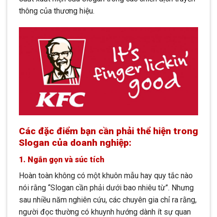
thông của thương hiệu.
Các đặc điểm bạn cần phải thể hiện trong
Slogan của doanh nghiệp:
1. Ngắn gọn và súc tích
Hoàn toàn không có một khuôn mẫu hay quy tắc nào
nói rằng “Slogan cần phải dưới bao nhiêu từ”. Nhưng
sau nhiều năm nghiên cứu, các chuyên gia chỉ ra rằng,
người đọc thường có khuynh hướng dành ít sự quan