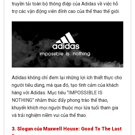
truyền tải toàn bộ thông điệp của Adidas về việc hỗ
trợ các vận động viên đỉnh cao của thể thao thế giới.
Adidas không chỉ đem lại những lợi ích thiết thực cho
người tiêu dùng, mà qua đó, tạo tình cảm của khách
hàng với Adidas. Mục tiêu “IMPOSSIBLE IS
NOTHING” nhằm thúc đẩy phong trào thể thao,
khuyến khích mọi người thuộc mọi lứa tuổi tham gia
và trải nghiệm niềm vui của thể thao.
3. Slogan của Maxwell House: Good To The Last