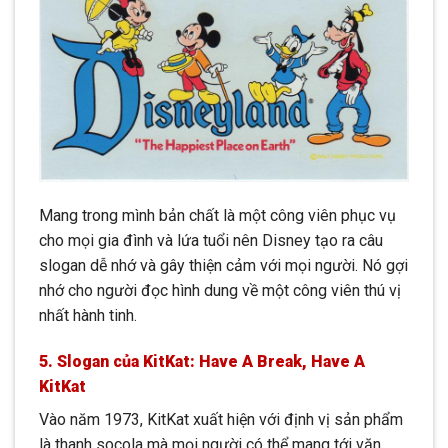
Mang trong mình bản chất là một công viên phục vụ
cho mọi gia đình và lứa tuổi nên Disney tạo ra câu
slogan dễ nhớ và gây thiện cảm với mọi người. Nó gợi
nhớ cho người đọc hình dung về một công viên thú vị
nhất hành tinh.
5. Slogan của KitKat: Have A Break, Have A
KitKat
Vào năm 1973, KitKat xuất hiện với định vị sản phẩm
là thanh socola mà mọi người có thể mang tới văn