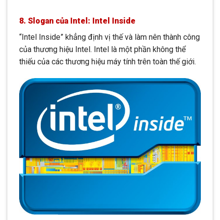
8. Slogan của Intel: Intel Inside
“Intel Inside” khẳng định vị thế và làm nên thành công
của thương hiệu Intel. Intel là một phần không thể
thiếu của các thương hiệu máy tính trên toàn thế giới.