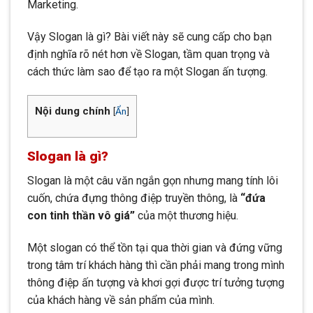
Marketing.
Vậy Slogan là gì? Bài viết này sẽ cung cấp cho bạn
định nghĩa rõ nét hơn về Slogan, tầm quan trọng và
cách thức làm sao để tạo ra một Slogan ấn tượng.
Nội dung chính
[
Ẩn
]
Slogan là gì?
Slogan là một câu văn ngắn gọn nhưng mang tính lôi
cuốn, chứa đựng thông điệp truyền thông, là
“đứa
con tinh thần vô giá”
của một thương hiệu.
Một slogan có thể tồn tại qua thời gian và đứng vững
trong tâm trí khách hàng thì cần phải mang trong mình
thông điệp ấn tượng và khơi gợi được trí tưởng tượng
của khách hàng về sản phẩm của mình.