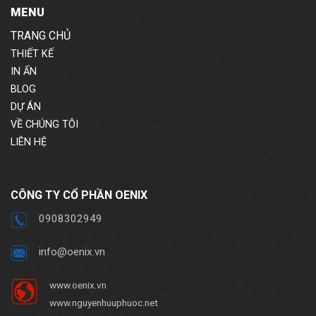
MENU
TRANG CHỦ
THIẾT KẾ
IN ẤN
BLOG
DỰ ÁN
VỀ CHÚNG TÔI
LIÊN HỆ
CÔNG TY CỔ PHẦN OENIX
0908302949
info@oenix.vn
www.oenix.vn
www.nguyenhuuphuoc.net