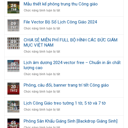
kế
quyền
Mẫu thiết kế phông trung thu Công giáo
24
Lịch
treo
Th8
ở
Chức năng bình luận bị tắt
Công
tường
Mẫu
Giáo
1
thiết
Chúc
tờ,
File Vector Bộ Số Lịch Công Giáo 2024
09
kế
Mừng
5
Th7
ở
Chức năng bình luận bị tắt
phông
Năm
tờ
File
trung
Mới
và
Vector
thu
7
CHIA SẺ MIỄN PHÍ FULL BỘ HÌNH CÁC ĐỨC GIÁM
09
Bộ
Công
tờ
MỤC VIỆT NAM
Th7
Số
giáo
Lịch
ở
Chức năng bình luận bị tắt
Công
CHIA
Giáo
SẺ
Lịch âm dương 2024 vector free – Chuẩn in ấn chất
06
2024
MIỄN
lượng cao
Th7
PHÍ
ở
Chức năng bình luận bị tắt
FULL
Lịch
BỘ
âm
HÌNH
Phông, câu đối, banner trang trí tết Công giáo
20
dương
CÁC
Th12
ở
Chức năng bình luận bị tắt
2024
ĐỨC
Phông,
vector
GIÁM
câu
free
MỤC
Lịch Công Giáo treo tường 1 tờ, 5 tờ và 7 tờ
18
đối,
–
VIỆT
Th12
ở
Chức năng bình luận bị tắt
banner
Chuẩn
NAM
Lịch
trang
in
Công
trí
ấn
Phông Sân Khấu Giáng Sinh [Backdrop Giáng Sinh]
05
Giáo
tết
chất
Th12
ở
Chức năng bình luận bị tắt
treo
Công