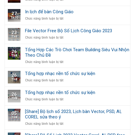
lượng
Phông
tường
giáo
cao
Sân
1
In lịch để bàn Công Giáo
27
Khấu
tờ,
Th10
ở
Chức năng bình luận bị tắt
Giáng
5
In
Sinh
tờ
lịch
[Backdrop
và
File Vector Free Bộ Số Lịch Công Giáo 2023
23
để
Giáng
7
Th9
ở
Chức năng bình luận bị tắt
bàn
Sinh]
tờ
File
Công
Vector
Giáo
Tổng Hợp Các Trò Chơi Team Building Siêu Vui Nhộn
26
Free
Theo Chủ Đề
Th8
Bộ
Số
ở
Chức năng bình luận bị tắt
Lịch
Tổng
Công
Hợp
Tổng hợp nhạc nền tổ chức sự kiện
26
Giáo
Các
Th8
ở
Chức năng bình luận bị tắt
2023
Trò
Tổng
Chơi
hợp
Team
Tổng hợp nhạc nền tổ chức sự kiện
26
nhạc
Building
Th8
ở
Chức năng bình luận bị tắt
nền
Siêu
Tổng
tổ
Vui
hợp
chức
Nhộn
[Share] Bộ lịch số 2023, Lịch bàn Vector, PSD, AI,
05
nhạc
sự
Theo
COREL sửa theo ý
Th8
nền
kiện
Chủ
tổ
ở
Chức năng bình luận bị tắt
Đề
chức
[Share]
sự
Bộ