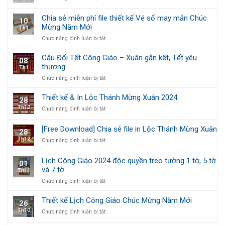
FILE
Lịch
VECTOR
Công
Chia sẻ miễn phí file thiết kế Vé số may mắn Chúc
10
BỘ
Giáo
Mừng Năm Mới
Th1
SỐ
2025
LỊCH
ở
Chức năng bình luận bị tắt
ÂM
Chia
DƯƠNG
sẻ
Câu Đối Tết Công Giáo – Xuân gắn kết, Tết yêu
08
2025
miễn
thương
Th1
phí
ở
Chức năng bình luận bị tắt
file
Câu
thiết
Đối
kế
Thiết kế & In Lộc Thánh Mừng Xuân 2024
28
Tết
Vé
Th12
ở
Chức năng bình luận bị tắt
Công
số
Thiết
Giáo
may
kế
–
mắn
[Free Download] Chia sẻ file in Lộc Thánh Mừng Xuân
28
&
Xuân
Chúc
Th12
ở
Chức năng bình luận bị tắt
In
gắn
Mừng
[Free
Lộc
kết,
Năm
Download]
Thánh
Tết
Mới
Lịch Công Giáo 2024 độc quyền treo tường 1 tờ, 5 tờ
01
Chia
Mừng
yêu
và 7 tờ
Th11
sẻ
Xuân
thương
file
2024
ở
Chức năng bình luận bị tắt
in
Lịch
Lộc
Công
Thiết kế Lịch Công Giáo Chúc Mừng Năm Mới
26
Thánh
Giáo
Th10
ở
Chức năng bình luận bị tắt
Mừng
2024
Thiết
Xuân
độc