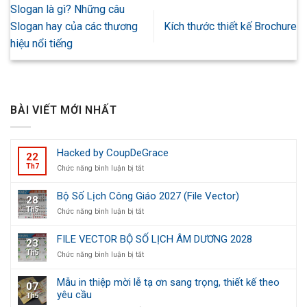
Slogan là gì? Những câu
Slogan hay của các thương
Kích thước thiết kế Brochure
hiệu nổi tiếng
BÀI VIẾT MỚI NHẤT
Hacked by CoupDeGrace
22
Th7
ở
Chức năng bình luận bị tắt
Hacked
by
Bộ Số Lịch Công Giáo 2027 (File Vector)
28
CoupDeGrace
Th5
ở
Chức năng bình luận bị tắt
Bộ
Số
FILE VECTOR BỘ SỐ LỊCH ÂM DƯƠNG 2028
23
Lịch
Th5
ở
Chức năng bình luận bị tắt
Công
FILE
Giáo
VECTOR
2027
Mẫu in thiệp mời lễ tạ ơn sang trọng, thiết kế theo
07
BỘ
(File
yêu cầu
Th5
SỐ
Vector)