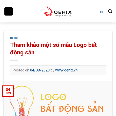
Skip
to
content
BLOG
Tham khảo một số mẫu Logo bất
động sản
Posted on
04/09/2020
by
www.oenix.vn
04
Th9