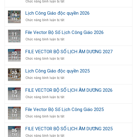
LỊCH
ở
Chức năng bình luận bị tắt
ÂM
Mẫu
DƯƠNG
in
Lịch Công Giáo độc quyền 2026
14
2028
thiệp
Th6
ở
Chức năng bình luận bị tắt
mời
Lịch
lễ
Công
tạ
File Vector Bộ Số Lịch Công Giáo 2026
11
Giáo
ơn
Th3
ở
Chức năng bình luận bị tắt
độc
sang
File
quyền
trọng,
Vector
2026
thiết
FILE VECTOR BỘ SỐ LỊCH ÂM DƯƠNG 2027
10
Bộ
kế
Th3
ở
Chức năng bình luận bị tắt
Số
theo
FILE
Lịch
yêu
VECTOR
Công
cầu
Lịch Công Giáo độc quyền 2025
20
BỘ
Giáo
Th8
ở
Chức năng bình luận bị tắt
SỐ
2026
Lịch
LỊCH
Công
ÂM
FILE VECTOR BỘ SỐ LỊCH ÂM DƯƠNG 2026
13
Giáo
DƯƠNG
Th4
ở
Chức năng bình luận bị tắt
độc
2027
FILE
quyền
VECTOR
2025
File Vector Bộ Số Lịch Công Giáo 2025
12
BỘ
Th3
ở
Chức năng bình luận bị tắt
SỐ
File
LỊCH
Vector
ÂM
FILE VECTOR BỘ SỐ LỊCH ÂM DƯƠNG 2025
06
Bộ
DƯƠNG
Th3
ở
Chức năng bình luận bị tắt
Số
2026