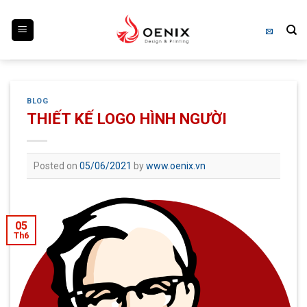
Skip
to
content
BLOG
THIẾT KẾ LOGO HÌNH NGƯỜI
Posted on
05/06/2021
by
www.oenix.vn
05
Th6