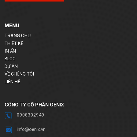
MENU
TRANG CHỦ
THIẾT KẾ
IN ẤN
BLOG
DỰ ÁN
VỀ CHÚNG TÔI
LIÊN HỆ
CÔNG TY CỔ PHẦN OENIX
0908302949
info@oenix.vn