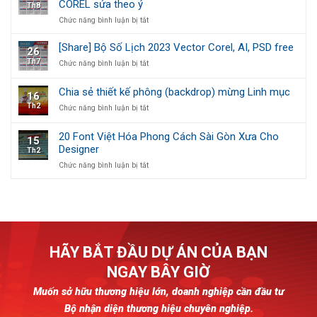
COREL sửa theo ý
Th8
nền
kiện
Chủ
tổ
ở
Chức năng bình luận bị tắt
Đề
chức
[Share]
sự
Bộ
[Share] Bộ Số Lịch 2023 Vector Corel, AI, PSD free
26
kiện
lịch
Th7
ở
Chức năng bình luận bị tắt
số
[Share]
2023,
Bộ
Lịch
Chia sẻ thiết kế phông (backdrop) mừng Linh mục
16
Số
bàn
Th2
ở
Chức năng bình luận bị tắt
Lịch
Vector,
Chia
2023
PSD,
sẻ
Vector
AI,
20 Font Việt Hóa Phong Cách Sài Gòn Xưa Cho
15
thiết
Corel,
COREL
Designer
Th2
kế
AI,
sửa
phông
PSD
ở
Chức năng bình luận bị tắt
theo
(backdrop)
free
20
ý
mừng
Font
Linh
Việt
mục
Hóa
Phong
Cách
Sài
HÃY BẮT ĐẦU DỰ ÁN CỦA BẠN
Gòn
Xưa
NGAY BÂY GIỜ
Cho
Designer
Muốn sở hữu thương hiệu lớn, doanh nghiệp cần đầu tư
Bộ nhận diện thương hiệu chuyên nghiệp.