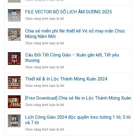
File
LỊCH
Vector
ÂM
FILE VECTOR BỘ SỐ LỊCH ÂM DƯƠNG 2025
06
Bộ
DƯƠNG
Th3
ở
Chức năng bình luận bị tắt
Số
2026
FILE
Lịch
VECTOR
Công
Chia sẻ miễn phí file thiết kế Vé số may mắn Chúc
10
BỘ
Giáo
Mừng Năm Mới
Th1
SỐ
2025
LỊCH
ở
Chức năng bình luận bị tắt
ÂM
Chia
DƯƠNG
sẻ
Câu Đối Tết Công Giáo – Xuân gắn kết, Tết yêu
08
2025
miễn
thương
Th1
phí
ở
Chức năng bình luận bị tắt
file
Câu
thiết
Đối
kế
Thiết kế & In Lộc Thánh Mừng Xuân 2024
28
Tết
Vé
Th12
ở
Chức năng bình luận bị tắt
Công
số
Thiết
Giáo
may
kế
–
mắn
[Free Download] Chia sẻ file in Lộc Thánh Mừng Xuân
28
&
Xuân
Chúc
Th12
ở
Chức năng bình luận bị tắt
In
gắn
Mừng
[Free
Lộc
kết,
Năm
Download]
Thánh
Tết
Mới
Lịch Công Giáo 2024 độc quyền treo tường 1 tờ, 5 tờ
01
Chia
Mừng
yêu
và 7 tờ
Th11
sẻ
Xuân
thương
file
2024
ở
Chức năng bình luận bị tắt
in
Lịch