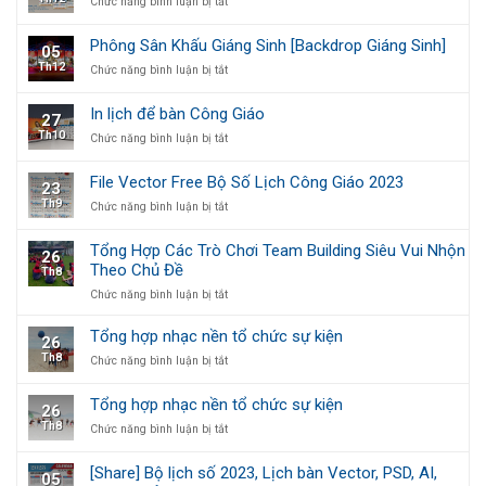
ở
Chức năng bình luận bị tắt
banner
Chuẩn
NAM
Lịch
trang
in
Công
trí
ấn
Phông Sân Khấu Giáng Sinh [Backdrop Giáng Sinh]
05
Giáo
tết
chất
Th12
ở
Chức năng bình luận bị tắt
treo
Công
lượng
Phông
tường
giáo
cao
Sân
1
In lịch để bàn Công Giáo
27
Khấu
tờ,
Th10
ở
Chức năng bình luận bị tắt
Giáng
5
In
Sinh
tờ
lịch
[Backdrop
và
File Vector Free Bộ Số Lịch Công Giáo 2023
23
để
Giáng
7
Th9
ở
Chức năng bình luận bị tắt
bàn
Sinh]
tờ
File
Công
Vector
Giáo
Tổng Hợp Các Trò Chơi Team Building Siêu Vui Nhộn
26
Free
Theo Chủ Đề
Th8
Bộ
Số
ở
Chức năng bình luận bị tắt
Lịch
Tổng
Công
Hợp
Tổng hợp nhạc nền tổ chức sự kiện
26
Giáo
Các
Th8
ở
Chức năng bình luận bị tắt
2023
Trò
Tổng
Chơi
hợp
Team
Tổng hợp nhạc nền tổ chức sự kiện
26
nhạc
Building
Th8
ở
Chức năng bình luận bị tắt
nền
Siêu
Tổng
tổ
Vui
hợp
chức
Nhộn
[Share] Bộ lịch số 2023, Lịch bàn Vector, PSD, AI,
05
nhạc
sự
Theo