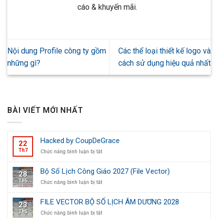
cáo & khuyến mãi.
Nội dung Profile công ty gồm
Các thể loại thiết kế logo và
những gì?
cách sử dụng hiệu quả nhất
BÀI VIẾT MỚI NHẤT
Hacked by CoupDeGrace
22
Th7
ở
Chức năng bình luận bị tắt
Hacked
by
Bộ Số Lịch Công Giáo 2027 (File Vector)
28
CoupDeGrace
Th5
ở
Chức năng bình luận bị tắt
Bộ
Số
FILE VECTOR BỘ SỐ LỊCH ÂM DƯƠNG 2028
23
Lịch
Th5
ở
Chức năng bình luận bị tắt
Công