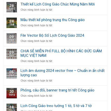
Lộc
Công
Thiết kế Lịch Công Giáo Chúc Mừng Năm Mới
26
Thánh
Giáo
Th10
ở
Chức năng bình luận bị tắt
Mừng
2024
Thiết
Xuân
độc
kế
quyền
Mẫu thiết kế phông trung thu Công giáo
24
Lịch
treo
Th8
ở
Chức năng bình luận bị tắt
Công
tường
Mẫu
Giáo
1
thiết
Chúc
tờ,
File Vector Bộ Số Lịch Công Giáo 2024
09
kế
Mừng
5
Th7
ở
Chức năng bình luận bị tắt
phông
Năm
tờ
File
trung
Mới
và
Vector
thu
7
CHIA SẺ MIỄN PHÍ FULL BỘ HÌNH CÁC ĐỨC GIÁM
09
Bộ
Công
tờ
MỤC VIỆT NAM
Th7
Số
giáo
Lịch
ở
Chức năng bình luận bị tắt
Công
CHIA
Giáo
SẺ
Lịch âm dương 2024 vector free – Chuẩn in ấn chất
06
2024
MIỄN
lượng cao
Th7
PHÍ
ở
Chức năng bình luận bị tắt
FULL
Lịch
BỘ
âm
HÌNH
Phông, câu đối, banner trang trí tết Công giáo
20
dương
CÁC
Th12
ở
Chức năng bình luận bị tắt
2024
ĐỨC
Phông,
vector
GIÁM
câu
free
MỤC
Lịch Công Giáo treo tường 1 tờ, 5 tờ và 7 tờ
18
đối,
–
VIỆT
Th12