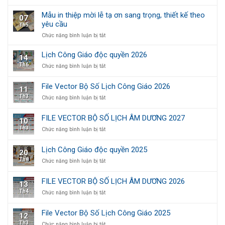
FILE
Giáo
VECTOR
2027
Mẫu in thiệp mời lễ tạ ơn sang trọng, thiết kế theo
07
BỘ
(File
yêu cầu
Th5
SỐ
Vector)
LỊCH
ở
Chức năng bình luận bị tắt
ÂM
Mẫu
DƯƠNG
in
Lịch Công Giáo độc quyền 2026
14
2028
thiệp
Th6
ở
Chức năng bình luận bị tắt
mời
Lịch
lễ
Công
tạ
File Vector Bộ Số Lịch Công Giáo 2026
11
Giáo
ơn
Th3
ở
Chức năng bình luận bị tắt
độc
sang
File
quyền
trọng,
Vector
2026
thiết
FILE VECTOR BỘ SỐ LỊCH ÂM DƯƠNG 2027
10
Bộ
kế
Th3
ở
Chức năng bình luận bị tắt
Số
theo
FILE
Lịch
yêu
VECTOR
Công
cầu
Lịch Công Giáo độc quyền 2025
20
BỘ
Giáo
Th8
ở
Chức năng bình luận bị tắt
SỐ
2026
Lịch
LỊCH
Công
ÂM
FILE VECTOR BỘ SỐ LỊCH ÂM DƯƠNG 2026
13
Giáo
DƯƠNG
Th4
ở
Chức năng bình luận bị tắt
độc
2027
FILE
quyền
VECTOR
2025
File Vector Bộ Số Lịch Công Giáo 2025
12
BỘ
Th3
ở
Chức năng bình luận bị tắt
SỐ