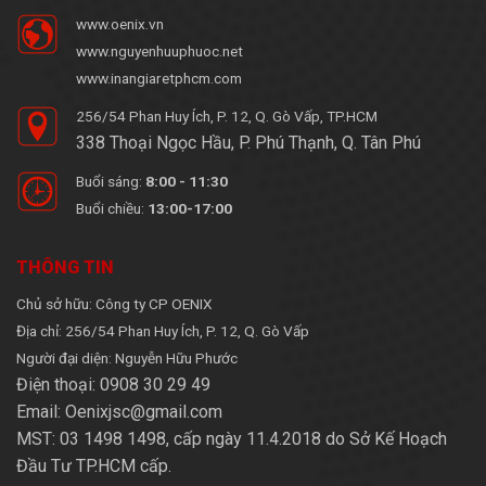
www.oenix.vn
www.nguyenhuuphuoc.net
www.inangiaretphcm.com
256/54 Phan Huy Ích, P. 12, Q. Gò Vấp, TP.HCM
338 Thoại Ngọc Hầu, P. Phú Thạnh, Q. Tân Phú
Buổi sáng:
8:00 - 11:30
Buổi chiều:
13:00-17:00
THÔNG TIN
Chủ sở hữu: Công ty CP OENIX
Địa chỉ: 256/54 Phan Huy Ích, P. 12, Q. Gò Vấp
Người đại diện: Nguyễn Hữu Phước
Điện thoại: 0908 30 29 49
Email: Oenixjsc@gmail.com
MST: 03 1498 1498, cấp ngày 11.4.2018 do Sở Kế Hoạch
Đầu Tư TP.HCM cấp.