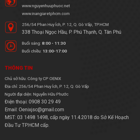
www.nguyenhuuphuoc.net
www.inangiaretphcm.com
256/54 Phan Huy Ích, P. 12, Q. Gò Vấp, TP.HCM
338 Thoại Ngọc Hầu, P. Phú Thạnh, Q. Tân Phú
Buổi sáng:
8:00 - 11:30
Buổi chiều:
13:00-17:00
THÔNG TIN
Chủ sở hữu: Công ty CP OENIX
Địa chỉ: 256/54 Phan Huy Ích, P. 12, Q. Gò Vấp
Người đại diện: Nguyễn Hữu Phước
Điện thoại: 0908 30 29 49
Email: Oenixjsc@gmail.com
MST: 03 1498 1498, cấp ngày 11.4.2018 do Sở Kế Hoạch
Đầu Tư TP.HCM cấp.