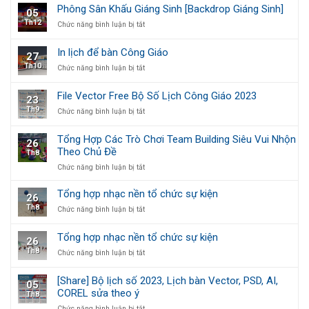
Công
trí
ấn
Phông Sân Khấu Giáng Sinh [Backdrop Giáng Sinh]
05
Giáo
tết
chất
Th12
ở
Chức năng bình luận bị tắt
treo
Công
lượng
Phông
tường
giáo
cao
Sân
1
In lịch để bàn Công Giáo
27
Khấu
tờ,
Th10
ở
Chức năng bình luận bị tắt
Giáng
5
In
Sinh
tờ
lịch
[Backdrop
và
File Vector Free Bộ Số Lịch Công Giáo 2023
23
để
Giáng
7
Th9
ở
Chức năng bình luận bị tắt
bàn
Sinh]
tờ
File
Công
Vector
Giáo
Tổng Hợp Các Trò Chơi Team Building Siêu Vui Nhộn
26
Free
Theo Chủ Đề
Th8
Bộ
Số
ở
Chức năng bình luận bị tắt
Lịch
Tổng
Công
Hợp
Tổng hợp nhạc nền tổ chức sự kiện
26
Giáo
Các
Th8
ở
Chức năng bình luận bị tắt
2023
Trò
Tổng
Chơi
hợp
Team
Tổng hợp nhạc nền tổ chức sự kiện
26
nhạc
Building
Th8
ở
Chức năng bình luận bị tắt
nền
Siêu
Tổng
tổ
Vui
hợp
chức
Nhộn
[Share] Bộ lịch số 2023, Lịch bàn Vector, PSD, AI,
05
nhạc
sự
Theo
COREL sửa theo ý
Th8
nền
kiện
Chủ
tổ
ở
Chức năng bình luận bị tắt