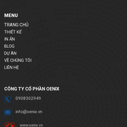
MENU
TRANG CHỦ
THIẾT KẾ
IN ẤN
BLOG
DỰ ÁN
VỀ CHÚNG TÔI
LIÊN HỆ
CÔNG TY CỔ PHẦN OENIX
0908302949
info@oenix.vn
www.oenix.vn