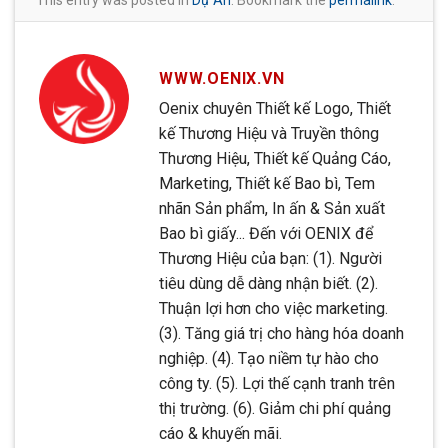
This entry was posted in
Dự Án
. Bookmark the
permalink
.
WWW.OENIX.VN
Oenix chuyên Thiết kế Logo, Thiết
kế Thương Hiệu và Truyền thông
Thương Hiệu, Thiết kế Quảng Cáo,
Marketing, Thiết kế Bao bì, Tem
nhãn Sản phẩm, In ấn & Sản xuất
Bao bì giấy... Đến với OENIX để
Thương Hiệu của bạn: (1). Người
tiêu dùng dễ dàng nhận biết. (2).
Thuận lợi hơn cho việc marketing.
(3). Tăng giá trị cho hàng hóa doanh
nghiệp. (4). Tạo niềm tự hào cho
công ty. (5). Lợi thế cạnh tranh trên
thị trường. (6). Giảm chi phí quảng
cáo & khuyến mãi.