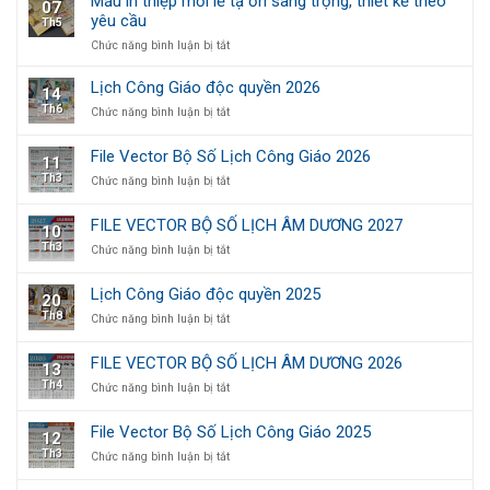
Mẫu in thiệp mời lễ tạ ơn sang trọng, thiết kế theo
07
BỘ
(File
yêu cầu
Th5
SỐ
Vector)
LỊCH
ở
Chức năng bình luận bị tắt
ÂM
Mẫu
DƯƠNG
in
Lịch Công Giáo độc quyền 2026
14
2028
thiệp
Th6
ở
Chức năng bình luận bị tắt
mời
Lịch
lễ
Công
tạ
File Vector Bộ Số Lịch Công Giáo 2026
11
Giáo
ơn
Th3
ở
Chức năng bình luận bị tắt
độc
sang
File
quyền
trọng,
Vector
2026
thiết
FILE VECTOR BỘ SỐ LỊCH ÂM DƯƠNG 2027
10
Bộ
kế
Th3
ở
Chức năng bình luận bị tắt
Số
theo
FILE
Lịch
yêu
VECTOR
Công
cầu
Lịch Công Giáo độc quyền 2025
20
BỘ
Giáo
Th8
ở
Chức năng bình luận bị tắt
SỐ
2026
Lịch
LỊCH
Công
ÂM
FILE VECTOR BỘ SỐ LỊCH ÂM DƯƠNG 2026
13
Giáo
DƯƠNG
Th4
ở
Chức năng bình luận bị tắt
độc
2027
FILE
quyền
VECTOR
2025
File Vector Bộ Số Lịch Công Giáo 2025
12
BỘ
Th3
ở
Chức năng bình luận bị tắt
SỐ
File
LỊCH