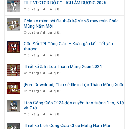
Vector
ÂM
FILE VECTOR BỘ SỐ LỊCH ÂM DƯƠNG 2025
06
Bộ
DƯƠNG
Th3
ở
Chức năng bình luận bị tắt
Số
2026
FILE
Lịch
VECTOR
Công
Chia sẻ miễn phí file thiết kế Vé số may mắn Chúc
10
BỘ
Giáo
Mừng Năm Mới
Th1
SỐ
2025
LỊCH
ở
Chức năng bình luận bị tắt
ÂM
Chia
DƯƠNG
sẻ
Câu Đối Tết Công Giáo – Xuân gắn kết, Tết yêu
08
2025
miễn
thương
Th1
phí
ở
Chức năng bình luận bị tắt
file
Câu
thiết
Đối
kế
Thiết kế & In Lộc Thánh Mừng Xuân 2024
28
Tết
Vé
Th12
ở
Chức năng bình luận bị tắt
Công
số
Thiết
Giáo
may
kế
–
mắn
[Free Download] Chia sẻ file in Lộc Thánh Mừng Xuân
28
&
Xuân
Chúc
Th12
ở
Chức năng bình luận bị tắt
In
gắn
Mừng
[Free
Lộc
kết,
Năm
Download]
Thánh
Tết
Mới
Lịch Công Giáo 2024 độc quyền treo tường 1 tờ, 5 tờ
01
Chia
Mừng
yêu
và 7 tờ
Th11
sẻ
Xuân
thương
file
2024
ở
Chức năng bình luận bị tắt
in
Lịch
Lộc
Công
Thiết kế Lịch Công Giáo Chúc Mừng Năm Mới
26
Thánh
Giáo