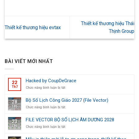
Thiết kế thương hiệu Thái
Thiết kế thương hiệu evtax
Thịnh Group
BÀI VIẾT MỚI NHẤT
Hacked by CoupDeGrace
22
Th7
ở
Chức năng bình luận bị tắt
Hacked
by
Bộ Số Lịch Công Giáo 2027 (File Vector)
28
CoupDeGrace
Th5
ở
Chức năng bình luận bị tắt
Bộ
Số
FILE VECTOR BỘ SỐ LỊCH ÂM DƯƠNG 2028
23
Lịch
Th5
ở
Chức năng bình luận bị tắt
Công
FILE
Giáo
VECTOR
2027