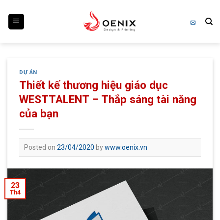
Skip
to
content
DỰ ÁN
Thiết kế thương hiệu giáo dục
WESTTALENT – Thắp sáng tài năng
của bạn
Posted on
23/04/2020
by
www.oenix.vn
23
Th4