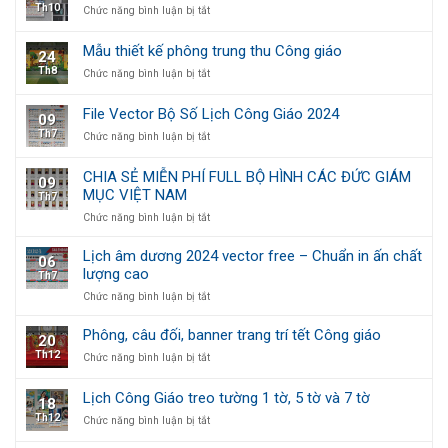
Th10
ở
Chức năng bình luận bị tắt
Mừng
2024
Thiết
Xuân
độc
kế
quyền
Mẫu thiết kế phông trung thu Công giáo
24
Lịch
treo
Th8
ở
Chức năng bình luận bị tắt
Công
tường
Mẫu
Giáo
1
thiết
Chúc
tờ,
File Vector Bộ Số Lịch Công Giáo 2024
09
kế
Mừng
5
Th7
ở
Chức năng bình luận bị tắt
phông
Năm
tờ
File
trung
Mới
và
Vector
thu
7
CHIA SẺ MIỄN PHÍ FULL BỘ HÌNH CÁC ĐỨC GIÁM
09
Bộ
Công
tờ
MỤC VIỆT NAM
Th7
Số
giáo
Lịch
ở
Chức năng bình luận bị tắt
Công
CHIA
Giáo
SẺ
Lịch âm dương 2024 vector free – Chuẩn in ấn chất
06
2024
MIỄN
lượng cao
Th7
PHÍ
ở
Chức năng bình luận bị tắt
FULL
Lịch
BỘ
âm
HÌNH
Phông, câu đối, banner trang trí tết Công giáo
20
dương
CÁC
Th12
ở
Chức năng bình luận bị tắt
2024
ĐỨC
Phông,
vector
GIÁM
câu
free
MỤC
Lịch Công Giáo treo tường 1 tờ, 5 tờ và 7 tờ
18
đối,
–
VIỆT
Th12
ở
Chức năng bình luận bị tắt
banner
Chuẩn
NAM
Lịch
trang
in