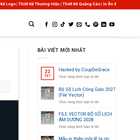
t Kế Thương Hiệu | Thiết Kế Quảng Cáo | In Ấn & Sản Xuất Bao Bì Giấy
BÀI VIẾT MỚI NHẤT
Hacked by CoupDeGrace
22
Th7
ở
Chức năng bình luận bị tắt
Hacked
by
Bộ Số Lịch Công Giáo 2027
28
CoupDeGrace
(File Vector)
Th5
ở
Chức năng bình luận bị tắt
Bộ
Số
FILE VECTOR BỘ SỐ LỊCH
23
Lịch
ÂM DƯƠNG 2028
Th5
Công
ở
Chức năng bình luận bị tắt
Giáo
FILE
2027
VECTOR
(File
Mẫu in thiệp mời lễ tạ ơn