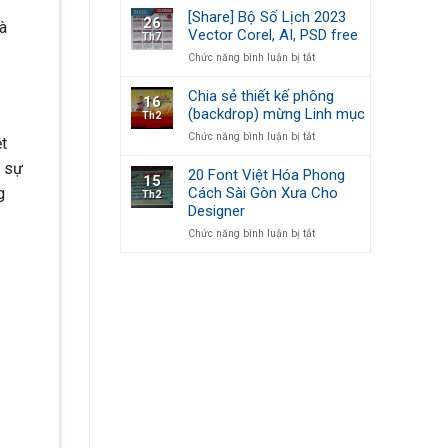
kiện
Bộ
[Share] Bộ Số Lịch 2023
26
à
lịch
Vector Corel, AI, PSD free
Th7
số
ở
Chức năng bình luận bị tắt
2023,
[Share]
Lịch
Bộ
bàn
Chia sẻ thiết kế phông
16
Số
Vector,
(backdrop) mừng Linh mục
Th2
Lịch
PSD,
ở
Chức năng bình luận bị tắt
2023
AI,
t
Chia
Vector
COREL
n sự
sẻ
Corel,
sửa
20 Font Việt Hóa Phong
15
thiết
AI,
theo
Cách Sài Gòn Xưa Cho
g
Th2
kế
PSD
ý
Designer
phông
free
(backdrop)
ở
Chức năng bình luận bị tắt
mừng
20
Linh
Font
mục
Việt
Hóa
Phong
Cách
Sài
Gòn
Xưa
Cho
Designer