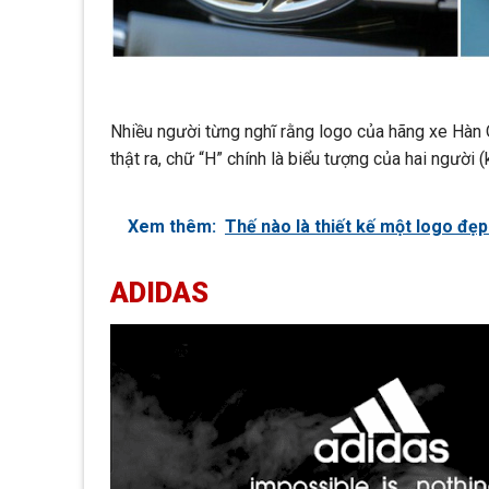
Nhiều người từng nghĩ rằng logo của hãng xe Hàn Q
thật ra, chữ “H” chính là biểu tượng của hai người 
Xem thêm:
Thế nào là thiết kế một logo đẹ
ADIDAS