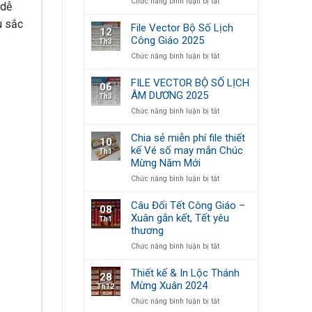
ở
Chức năng bình luận bị tắt
quyền
 dễ
FILE
2025
u sắc
VECTOR
File Vector Bộ Số Lịch
12
BỘ
Công Giáo 2025
Th3
SỐ
ở
Chức năng bình luận bị tắt
LỊCH
File
ÂM
Vector
DƯƠNG
FILE VECTOR BỘ SỐ LỊCH
06
Bộ
2026
ÂM DƯƠNG 2025
Th3
Số
ở
Chức năng bình luận bị tắt
Lịch
FILE
Công
VECTOR
Giáo
Chia sẻ miễn phí file thiết
10
BỘ
2025
kế Vé số may mắn Chúc
Th1
SỐ
Mừng Năm Mới
LỊCH
ÂM
ở
Chức năng bình luận bị tắt
DƯƠNG
Chia
2025
sẻ
Câu Đối Tết Công Giáo –
08
miễn
Xuân gắn kết, Tết yêu
Th1
phí
thương
file
thiết
ở
Chức năng bình luận bị tắt
kế
Câu
Vé
Đối
Thiết kế & In Lộc Thánh
28
số
Tết
Mừng Xuân 2024
Th12
may
Công
mắn
ở
Chức năng bình luận bị tắt
Giáo
Chúc
Thiết