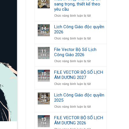
07
BỘ
Vector)
sang trọng, thiết kế theo
Th5
SỐ
yêu cầu
LỊCH
ÂM
ở
Chức năng bình luận bị tắt
DƯƠNG
Mẫu
2028
in
Lịch Công Giáo độc quyền
14
thiệp
2026
Th6
mời
ở
Chức năng bình luận bị tắt
lễ
Lịch
tạ
Công
ơn
File Vector Bộ Số Lịch
11
Giáo
sang
Công Giáo 2026
Th3
độc
trọng,
ở
Chức năng bình luận bị tắt
quyền
thiết
File
2026
kế
Vector
theo
FILE VECTOR BỘ SỐ LỊCH
10
Bộ
yêu
ÂM DƯƠNG 2027
Th3
Số
cầu
ở
Chức năng bình luận bị tắt
Lịch
FILE
Công
VECTOR
Giáo
Lịch Công Giáo độc quyền
20
BỘ
2026
2025
Th8
SỐ
ở
Chức năng bình luận bị tắt
LỊCH
Lịch
ÂM
Công
DƯƠNG
FILE VECTOR BỘ SỐ LỊCH
13
Giáo
2027
ÂM DƯƠNG 2026
Th4
độc