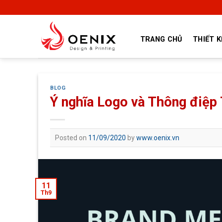
Skip
to
content
TRANG CHỦ
THIẾT K
BLOG
Ý nghĩa Logo và Thông điệp
Posted on
11/09/2020
by
www.oenix.vn
11
Th9