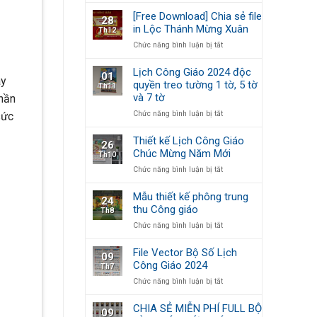
–
Mừng
kế
Xuân
[Free Download] Chia sẻ file
28
Năm
&
gắn
in Lộc Thánh Mừng Xuân
Th12
Mới
In
kết,
ở
Chức năng bình luận bị tắt
Lộc
Tết
[Free
Thánh
yêu
Download]
Mừng
thương
Lịch Công Giáo 2024 độc
01
Chia
Xuân
áy
quyền treo tường 1 tờ, 5 tờ
Th11
sẻ
2024
và 7 tờ
phần
file
in
ở
Chức năng bình luận bị tắt
sức
Lộc
Lịch
Thánh
Công
Thiết kế Lịch Công Giáo
26
Mừng
Giáo
Chúc Mừng Năm Mới
Th10
Xuân
2024
ở
Chức năng bình luận bị tắt
độc
Thiết
quyền
kế
treo
Mẫu thiết kế phông trung
24
Lịch
tường
thu Công giáo
Th8
Công
1
ở
Chức năng bình luận bị tắt
Giáo
tờ,
Mẫu
Chúc
5
thiết
Mừng
tờ
File Vector Bộ Số Lịch
09
kế
Năm
và
Công Giáo 2024
Th7
phông
Mới
7
ở
Chức năng bình luận bị tắt
trung
tờ
File
thu
Vector
Công
CHIA SẺ MIỄN PHÍ FULL BỘ
09
Bộ
giáo