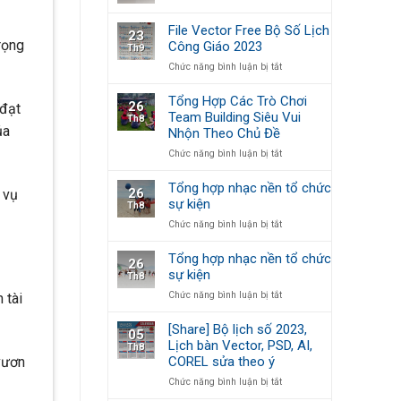
In
Sinh
và
lịch
[Backdrop
7
File Vector Free Bộ Số Lịch
23
để
Giáng
tờ
rọng
Công Giáo 2023
Th9
bàn
Sinh]
Công
ở
Chức năng bình luận bị tắt
Giáo
File
Vector
Tổng Hợp Các Trò Chơi
26
 đạt
Free
Team Building Siêu Vui
Th8
Bộ
ủa
Nhộn Theo Chủ Đề
Số
Lịch
ở
Chức năng bình luận bị tắt
Công
Tổng
Giáo
Hợp
Tổng hợp nhạc nền tổ chức
26
 vụ
2023
Các
sự kiện
Th8
Trò
ở
Chức năng bình luận bị tắt
Chơi
Tổng
Team
hợp
Building
Tổng hợp nhạc nền tổ chức
26
nhạc
Siêu
sự kiện
Th8
nền
Vui
ở
Chức năng bình luận bị tắt
tổ
Nhộn
 tài
Tổng
chức
Theo
hợp
sự
Chủ
[Share] Bộ lịch số 2023,
05
nhạc
kiện
Đề
Lịch bàn Vector, PSD, AI,
Th8
nền
COREL sửa theo ý
vươn
tổ
chức
ở
Chức năng bình luận bị tắt
sự
[Share]