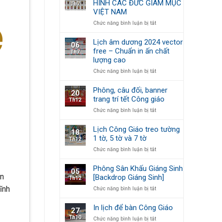
HÌNH CÁC ĐỨC GIÁM MỤC
Th7
Số
VIỆT NAM
Lịch
Công
ở
Chức năng bình luận bị tắt
Giáo
CHIA
2024
SẺ
Lịch âm dương 2024 vector
06
MIỄN
free – Chuẩn in ấn chất
Th7
PHÍ
lượng cao
FULL
BỘ
ở
Chức năng bình luận bị tắt
HÌNH
Lịch
CÁC
âm
Phông, câu đối, banner
20
ĐỨC
dương
trang trí tết Công giáo
Th12
GIÁM
2024
MỤC
ở
Chức năng bình luận bị tắt
vector
VIỆT
Phông,
free
NAM
câu
–
Lịch Công Giáo treo tường
18
đối,
Chuẩn
1 tờ, 5 tờ và 7 tờ
Th12
banner
in
ở
Chức năng bình luận bị tắt
trang
ấn
Lịch
trí
chất
Công
tết
lượng
Phông Sân Khấu Giáng Sinh
05
Giáo
Công
cao
an
[Backdrop Giáng Sinh]
Th12
treo
giáo
ĩnh
ở
Chức năng bình luận bị tắt
tường
Phông
1
Sân
tờ,
In lịch để bàn Công Giáo
27
Khấu
5
Th10
ở
Chức năng bình luận bị tắt
Giáng
tờ