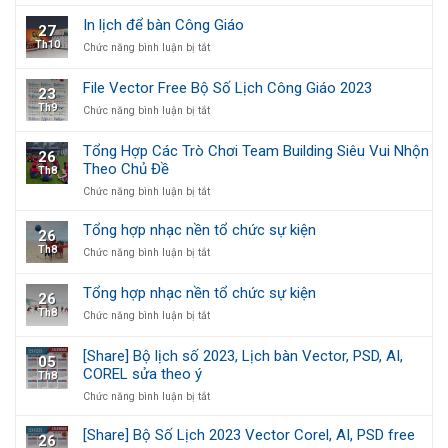
tường
giáo
cao
Sân
1
In lịch để bàn Công Giáo
27
Khấu
tờ,
Th10
ở
Chức năng bình luận bị tắt
Giáng
5
In
Sinh
tờ
lịch
[Backdrop
và
File Vector Free Bộ Số Lịch Công Giáo 2023
23
để
Giáng
7
Th9
ở
Chức năng bình luận bị tắt
bàn
Sinh]
tờ
File
Công
Vector
Giáo
Tổng Hợp Các Trò Chơi Team Building Siêu Vui Nhộn
26
Free
Theo Chủ Đề
Th8
Bộ
Số
ở
Chức năng bình luận bị tắt
Lịch
Tổng
Công
Hợp
Tổng hợp nhạc nền tổ chức sự kiện
26
Giáo
Các
Th8
ở
Chức năng bình luận bị tắt
2023
Trò
Tổng
Chơi
hợp
Team
Tổng hợp nhạc nền tổ chức sự kiện
26
nhạc
Building
Th8
ở
Chức năng bình luận bị tắt
nền
Siêu
Tổng
tổ
Vui
hợp
chức
Nhộn
[Share] Bộ lịch số 2023, Lịch bàn Vector, PSD, AI,
05
nhạc
sự
Theo
COREL sửa theo ý
Th8
nền
kiện
Chủ
tổ
ở
Chức năng bình luận bị tắt
Đề
chức
[Share]
sự
Bộ
[Share] Bộ Số Lịch 2023 Vector Corel, AI, PSD free
26
kiện
lịch