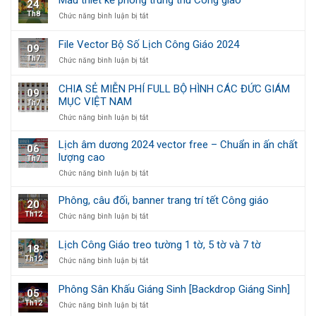
Mẫu thiết kế phông trung thu Công giáo
24
Lịch
treo
Th8
ở
Chức năng bình luận bị tắt
Công
tường
Mẫu
Giáo
1
thiết
Chúc
tờ,
File Vector Bộ Số Lịch Công Giáo 2024
09
kế
Mừng
5
Th7
ở
Chức năng bình luận bị tắt
phông
Năm
tờ
File
trung
Mới
và
Vector
thu
7
CHIA SẺ MIỄN PHÍ FULL BỘ HÌNH CÁC ĐỨC GIÁM
09
Bộ
Công
tờ
MỤC VIỆT NAM
Th7
Số
giáo
Lịch
ở
Chức năng bình luận bị tắt
Công
CHIA
Giáo
SẺ
Lịch âm dương 2024 vector free – Chuẩn in ấn chất
06
2024
MIỄN
lượng cao
Th7
PHÍ
ở
Chức năng bình luận bị tắt
FULL
Lịch
BỘ
âm
HÌNH
Phông, câu đối, banner trang trí tết Công giáo
20
dương
CÁC
Th12
ở
Chức năng bình luận bị tắt
2024
ĐỨC
Phông,
vector
GIÁM
câu
free
MỤC
Lịch Công Giáo treo tường 1 tờ, 5 tờ và 7 tờ
18
đối,
–
VIỆT
Th12
ở
Chức năng bình luận bị tắt
banner
Chuẩn
NAM
Lịch
trang
in
Công
trí
ấn
Phông Sân Khấu Giáng Sinh [Backdrop Giáng Sinh]
05
Giáo
tết
chất
Th12
ở
Chức năng bình luận bị tắt
treo
Công
lượng
Phông