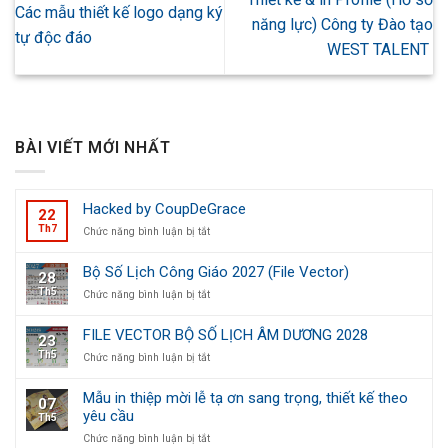
Các mẫu thiết kế logo dạng ký
năng lực) Công ty Đào tạo
tự độc đáo
WEST TALENT
BÀI VIẾT MỚI NHẤT
Hacked by CoupDeGrace
22
Th7
ở
Chức năng bình luận bị tắt
Hacked
by
Bộ Số Lịch Công Giáo 2027 (File Vector)
28
CoupDeGrace
Th5
ở
Chức năng bình luận bị tắt
Bộ
Số
FILE VECTOR BỘ SỐ LỊCH ÂM DƯƠNG 2028
23
Lịch
Th5
ở
Chức năng bình luận bị tắt
Công
FILE
Giáo
VECTOR
2027
Mẫu in thiệp mời lễ tạ ơn sang trọng, thiết kế theo
07
BỘ
(File
yêu cầu
Th5
SỐ
Vector)
LỊCH
ở
Chức năng bình luận bị tắt