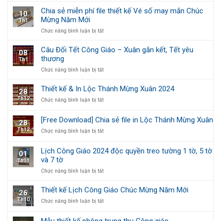
VECTOR
Công
Chia sẻ miễn phí file thiết kế Vé số may mắn Chúc
10
BỘ
Giáo
Mừng Năm Mới
Th1
SỐ
2025
LỊCH
ở
Chức năng bình luận bị tắt
ÂM
Chia
DƯƠNG
sẻ
Câu Đối Tết Công Giáo – Xuân gắn kết, Tết yêu
08
2025
miễn
thương
Th1
phí
ở
Chức năng bình luận bị tắt
file
Câu
thiết
Đối
kế
Thiết kế & In Lộc Thánh Mừng Xuân 2024
28
Tết
Vé
Th12
ở
Chức năng bình luận bị tắt
Công
số
Thiết
Giáo
may
kế
–
mắn
[Free Download] Chia sẻ file in Lộc Thánh Mừng Xuân
28
&
Xuân
Chúc
Th12
ở
Chức năng bình luận bị tắt
In
gắn
Mừng
[Free
Lộc
kết,
Năm
Download]
Thánh
Tết
Mới
Lịch Công Giáo 2024 độc quyền treo tường 1 tờ, 5 tờ
01
Chia
Mừng
yêu
và 7 tờ
Th11
sẻ
Xuân
thương
file
2024
ở
Chức năng bình luận bị tắt
in
Lịch
Lộc
Công
Thiết kế Lịch Công Giáo Chúc Mừng Năm Mới
26
Thánh
Giáo
Th10
ở
Chức năng bình luận bị tắt
Mừng
2024
Thiết
Xuân
độc
kế
quyền