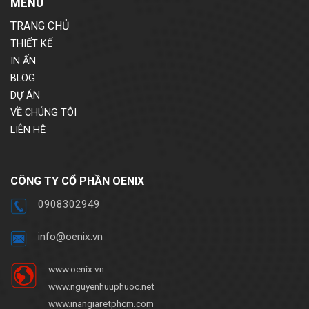
MENU
TRANG CHỦ
THIẾT KẾ
IN ẤN
BLOG
DỰ ÁN
VỀ CHÚNG TÔI
LIÊN HỆ
CÔNG TY CỔ PHẦN OENIX
0908302949
info@oenix.vn
www.oenix.vn
www.nguyenhuuphuoc.net
www.inangiaretphcm.com