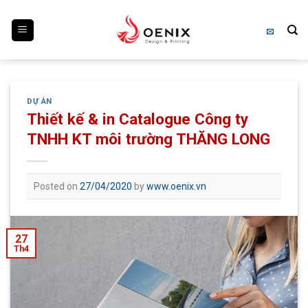
Skip
to
content
DỰ ÁN
Thiết kế & in Catalogue Công ty
TNHH KT môi trường THĂNG LONG
Posted on
27/04/2020
by
www.oenix.vn
27
Th4