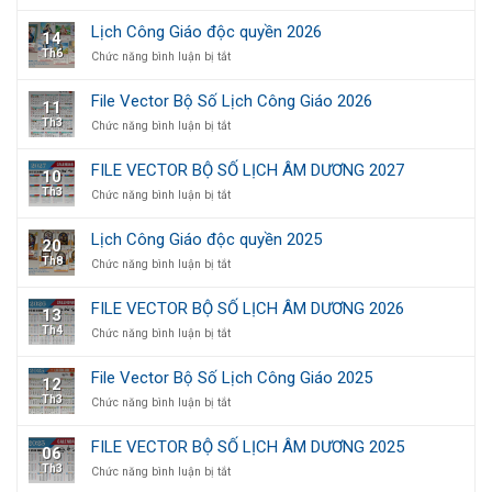
ÂM
Mẫu
DƯƠNG
in
Lịch Công Giáo độc quyền 2026
14
2028
thiệp
Th6
ở
Chức năng bình luận bị tắt
mời
Lịch
lễ
Công
tạ
File Vector Bộ Số Lịch Công Giáo 2026
11
Giáo
ơn
Th3
ở
Chức năng bình luận bị tắt
độc
sang
File
quyền
trọng,
Vector
2026
thiết
FILE VECTOR BỘ SỐ LỊCH ÂM DƯƠNG 2027
10
Bộ
kế
Th3
ở
Chức năng bình luận bị tắt
Số
theo
FILE
Lịch
yêu
VECTOR
Công
cầu
Lịch Công Giáo độc quyền 2025
20
BỘ
Giáo
Th8
ở
Chức năng bình luận bị tắt
SỐ
2026
Lịch
LỊCH
Công
ÂM
FILE VECTOR BỘ SỐ LỊCH ÂM DƯƠNG 2026
13
Giáo
DƯƠNG
Th4
ở
Chức năng bình luận bị tắt
độc
2027
FILE
quyền
VECTOR
2025
File Vector Bộ Số Lịch Công Giáo 2025
12
BỘ
Th3
ở
Chức năng bình luận bị tắt
SỐ
File
LỊCH
Vector
ÂM
FILE VECTOR BỘ SỐ LỊCH ÂM DƯƠNG 2025
06
Bộ
DƯƠNG
Th3
ở
Chức năng bình luận bị tắt
Số
2026
FILE
Lịch