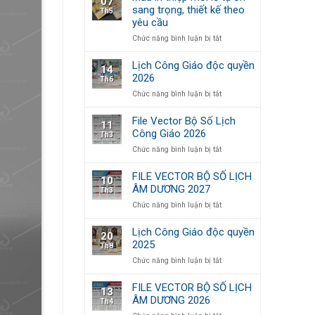
07
BỘ
Vector)
sang trọng, thiết kế theo
Th5
SỐ
yêu cầu
LỊCH
ÂM
ở
Chức năng bình luận bị tắt
DƯƠNG
Mẫu
2028
in
Lịch Công Giáo độc quyền
14
thiệp
2026
Th6
mời
ở
Chức năng bình luận bị tắt
lễ
Lịch
tạ
Công
ơn
File Vector Bộ Số Lịch
11
Giáo
sang
Công Giáo 2026
Th3
độc
trọng,
ở
Chức năng bình luận bị tắt
quyền
thiết
File
2026
kế
Vector
theo
FILE VECTOR BỘ SỐ LỊCH
10
Bộ
yêu
ÂM DƯƠNG 2027
Th3
Số
cầu
ở
Chức năng bình luận bị tắt
Lịch
FILE
Công
VECTOR
Giáo
Lịch Công Giáo độc quyền
20
BỘ
2026
2025
Th8
SỐ
ở
Chức năng bình luận bị tắt
LỊCH
Lịch
ÂM
Công
DƯƠNG
FILE VECTOR BỘ SỐ LỊCH
13
Giáo
2027
ÂM DƯƠNG 2026
Th4
độc