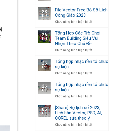
In
Sinh
và
lịch
[Backdrop
7
File Vector Free Bộ Số Lịch
23
để
Giáng
tờ
Công Giáo 2023
Th9
bàn
Sinh]
Công
ở
Chức năng bình luận bị tắt
Giáo
File
hệ
Vector
Tổng Hợp Các Trò Chơi
26
Free
t
Team Building Siêu Vui
Th8
Bộ
Nhộn Theo Chủ Đề
Số
Lịch
ở
Chức năng bình luận bị tắt
Công
Tổng
Giáo
Hợp
Tổng hợp nhạc nền tổ chức
26
2023
Các
sự kiện
Th8
Trò
ở
Chức năng bình luận bị tắt
Chơi
Tổng
Team
hợp
Building
Tổng hợp nhạc nền tổ chức
26
nhạc
Siêu
sự kiện
Th8
nền
Vui
ở
Chức năng bình luận bị tắt
tổ
Nhộn
Tổng
chức
Theo
hợp
sự
Chủ
[Share] Bộ lịch số 2023,
05
nhạc
kiện
Đề
Lịch bàn Vector, PSD, AI,
Th8
nền
COREL sửa theo ý
tổ
chức
ở
Chức năng bình luận bị tắt
sự
[Share]