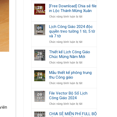
–
Mừng
kế
Xuân
[Free Download] Chia sẻ file
28
Năm
&
gắn
in Lộc Thánh Mừng Xuân
Th12
Mới
In
kết,
ở
Chức năng bình luận bị tắt
Lộc
Tết
[Free
Thánh
yêu
Download]
Mừng
thương
Lịch Công Giáo 2024 độc
01
Chia
Xuân
quyền treo tường 1 tờ, 5 tờ
Th11
sẻ
2024
và 7 tờ
file
in
ở
Chức năng bình luận bị tắt
Lộc
Lịch
Thánh
Công
Thiết kế Lịch Công Giáo
26
Mừng
Giáo
Chúc Mừng Năm Mới
Th10
Xuân
2024
ở
Chức năng bình luận bị tắt
độc
Thiết
quyền
kế
treo
Mẫu thiết kế phông trung
24
Lịch
tường
thu Công giáo
Th8
Công
1
ở
Chức năng bình luận bị tắt
Giáo
tờ,
Mẫu
Chúc
5
thiết
Mừng
tờ
File Vector Bộ Số Lịch
09
kế
Năm
và
Công Giáo 2024
Th7
phông
Mới
7
ở
Chức năng bình luận bị tắt
trung
tờ
viên
File
thu
Vector
Công
CHIA SẺ MIỄN PHÍ FULL BỘ
09
Bộ
giáo